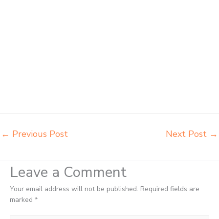
harga pabrik Ternate jual meja belajar anak Ternate pabrik meja
belajar Ternate pabrik meja kursi laboratorium Ternate pabrik meja
kursi sekolah besi Ternate pabrik meja kursi lipat kuliah Ternate
produsen bangku dan meja sd besi Ternate produsen kursi lipat
kuliah Ternate produsen meja kursi bangku sekolah Ternate
produsen meja kursi sekolah modern Ternate pusat penjualan meja
belajar anak Ternate supplier kursi lipat kuliah Ternate supplier meja
kursi sekolah Ternate tempat jual meja belajar Ternate tempat
pembuatan mebel bangku sekolah Ternate toko jual kursi sekolah
Ternate
←
Previous Post
Next Post
→
Leave a Comment
Your email address will not be published.
Required fields are
marked
*