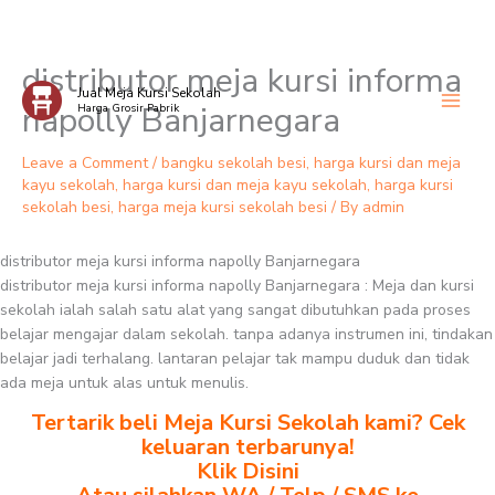
distributor meja kursi informa
Skip
Jual Meja Kursi Sekolah
to
napolly Banjarnegara
Harga Grosir Pabrik
content
Leave a Comment
/
bangku sekolah besi
,
harga kursi dan meja
kayu sekolah
,
harga kursi dan meja kayu sekolah
,
harga kursi
sekolah besi
,
harga meja kursi sekolah besi
/ By
admin
distributor meja kursi informa napolly Banjarnegara
distributor meja kursi informa napolly Banjarnegara : Meja dan kursi
sekolah ialah salah satu alat yang sangat dibutuhkan pada proses
belajar mengajar dalam sekolah. tanpa adanya instrumen ini, tindakan
belajar jadi terhalang. lantaran pelajar tak mampu duduk dan tidak
ada meja untuk alas untuk menulis.
Tertarik beli Meja Kursi Sekolah kami? Cek
keluaran terbarunya!
Klik Disini