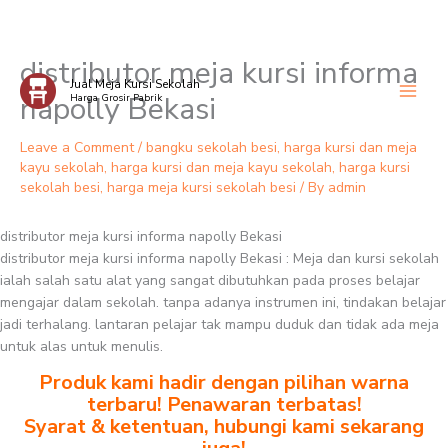
distributor meja kursi informa
Skip
Jual Meja Kursi Sekolah
to
napolly Bekasi
Harga Grosir Pabrik
content
Leave a Comment
/
bangku sekolah besi
,
harga kursi dan meja
kayu sekolah
,
harga kursi dan meja kayu sekolah
,
harga kursi
sekolah besi
,
harga meja kursi sekolah besi
/ By
admin
distributor meja kursi informa napolly Bekasi
distributor meja kursi informa napolly Bekasi : Meja dan kursi sekolah
ialah salah satu alat yang sangat dibutuhkan pada proses belajar
mengajar dalam sekolah. tanpa adanya instrumen ini, tindakan belajar
jadi terhalang. lantaran pelajar tak mampu duduk dan tidak ada meja
untuk alas untuk menulis.
Produk kami hadir dengan pilihan warna
terbaru! Penawaran terbatas!
Syarat & ketentuan, hubungi kami sekarang