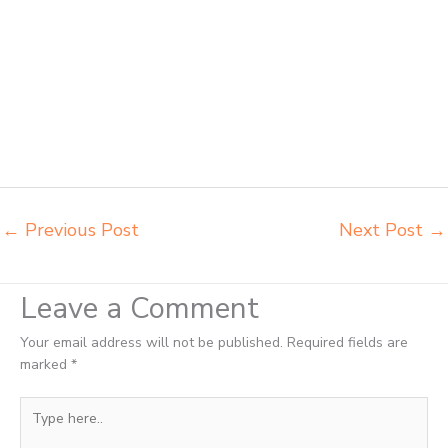
kursi lipat kuliah Madiun beli meja kursi bangku sekolah Madiun beli
meja belajar besi mana Madiun distributor kursi setenlis meja kursi
kuliah Madiun distributor meja belajar Madiun distributor meja kursi
anak sekolah tk Madiun distributor meja siswa rangka besi Madiun
distributor meja komputer sekolah Madiun grosir kursi sekolah Madiun
grosir meja belajar Madiun grosir meja kursi belajar besi Madiun grosir
meja kursi sekolah modern Madiun grosir meja komputer sekolah
Madiun harga meja kursi bangku sekolah Madiun
←
Previous Post
Next Post
→
Leave a Comment
Your email address will not be published.
Required fields are
marked
*
Type
here..