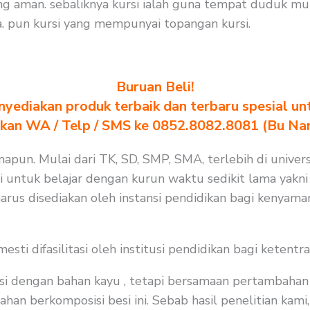
g aman. sebaliknya kursi ialah guna tempat duduk mur
 pun kursi yang mempunyai topangan kursi.
Buruan Beli!
yediakan produk terbaik dan terbaru spesial un
akan WA / Telp / SMS ke 0852.8082.8081 (Bu Na
apun. Mulai dari TK, SD, SMP, SMA, terlebih di univers
i untuk belajar dengan kurun waktu sedikit lama yakni 6
arus disediakan oleh instansi pendidikan bagi kenyama
i difasilitasi oleh institusi pendidikan bagi ketentra
i dengan bahan kayu , tetapi bersamaan pertambahan j
n berkomposisi besi ini. Sebab hasil penelitian kami, 