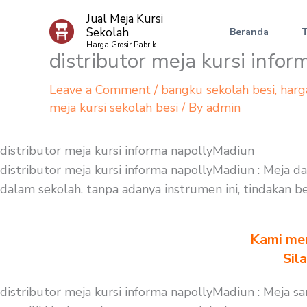
Skip
Jual Meja Kursi
to
Sekolah
Beranda
content
Harga Grosir Pabrik
distributor meja kursi info
Leave a Comment
/
bangku sekolah besi
,
harg
meja kursi sekolah besi
/ By
admin
distributor meja kursi informa napollyMadiun
distributor meja kursi informa napollyMadiun : Meja 
dalam sekolah. tanpa adanya instrumen ini, tindakan b
Kami men
Sil
distributor meja kursi informa napollyMadiun : Meja 