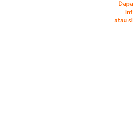
Dapa
In
atau s