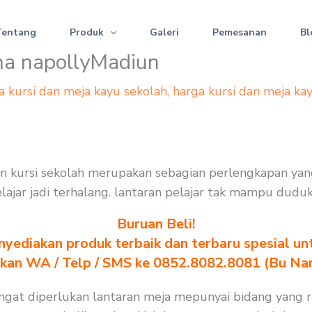
Tentang
Produk
Galeri
Pemesanan
Bl
rma napollyMadiun
a kursi dan meja kayu sekolah
,
harga kursi dan meja ka
dan kursi sekolah merupakan sebagian perlengkapan ya
elajar jadi terhalang. lantaran pelajar tak mampu dudu
Buruan Beli!
yediakan produk terbaik dan terbaru spesial un
akan WA / Telp / SMS ke 0852.8082.8081 (Bu Na
sangat diperlukan lantaran meja mepunyai bidang yang 