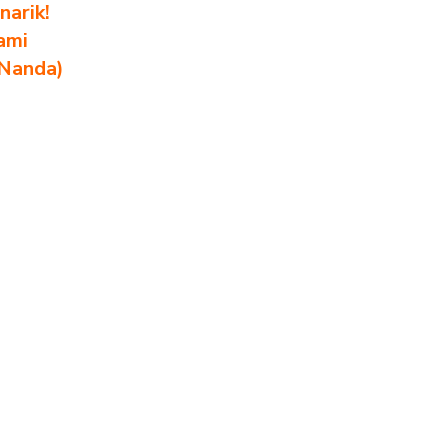
arik!
ami
 Nanda)