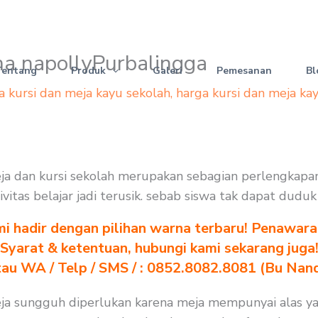
rma napollyPurbalingga
Tentang
Produk
Galeri
Pemesanan
Bl
a kursi dan meja kayu sekolah
,
harga kursi dan meja ka
Meja dan kursi sekolah merupakan sebagian perlengkap
ivitas belajar jadi terusik. sebab siswa tak dapat dud
i hadir dengan pilihan warna terbaru! Penawara
Syarat & ketentuan, hubungi kami sekarang juga
au WA / Telp / SMS / : 0852.8082.8081 (Bu Nan
Meja sungguh diperlukan karena meja mempunyai alas y