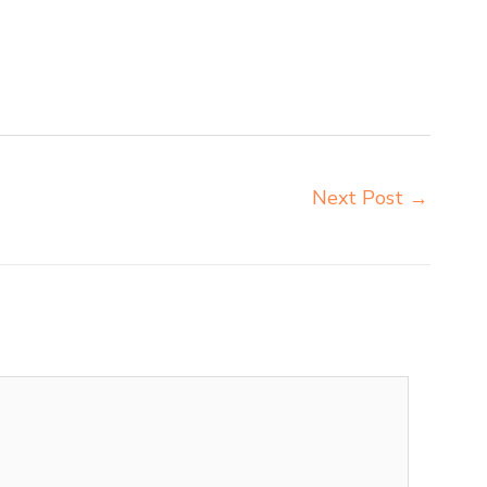
Sukabumi produsen meja kursi bangku sekolah
 kursi lipat kuliah Sukabumi supplier meja kursi
o jual kursi sekolah Sukabumi toko kursi lipat
pat kuliah chitose Sukabumi
Next Post
→