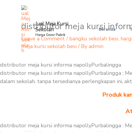
Skip
to
content
distributor meja kursi info
Jual Meja Kursi
Sekolah
Beranda
Harga Grosir Pabrik
Leave a Comment
/
bangku sekolah besi
,
harg
meja kursi sekolah besi
/ By
admin
distributor meja kursi informa napollyPurbalingga
distributor meja kursi informa napollyPurbalingga : 
dalam sekolah. tanpa tersedianya perlengkapan ini, akt
Produk kam
At
distributor meja kursi informa napollyPurbalingga : 