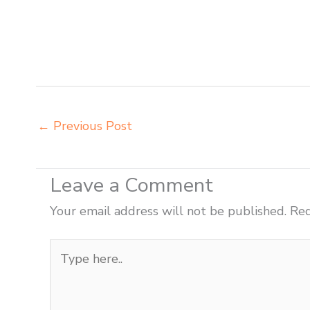
meja kursi lipat kuliah Sukabumi produsen bangku da
Sukabumi produsen meja kursi sekolah modern Sukabumi
sekolah Sukabumi tempat jual meja belajar Sukabumi
kuliah Sukabumi toko meja kursi bangku sekolah Sukab
←
Previous Post
Leave a Comment
Your email address will not be published.
Req
Type
here..