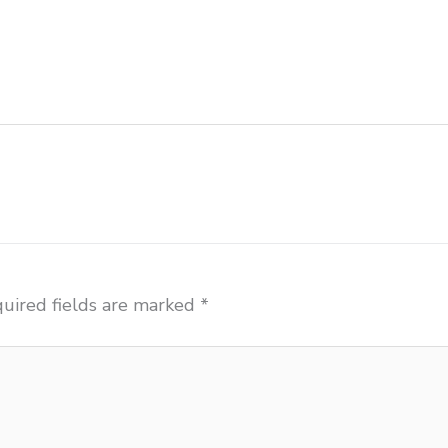
n meja sd besi Sukabumi produsen kursi lipat kuliah 
 pusat penjualan meja belajar anak Sukabumi supplier
 tempat pembuatan mebel bangku sekolah Sukabumi tok
umi toko mebel meja belajar Sukabumi grosir kursi li
uired fields are marked
*