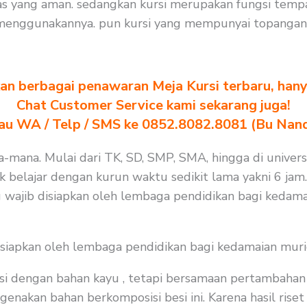
as yang aman. sedangkan kursi merupakan fungsi tempa
menggunakannya. pun kursi yang mempunyai topangan 
n berbagai penawaran Meja Kursi terbaru, hanya
Chat Customer Service kami sekarang juga!
au WA / Telp / SMS ke 0852.8082.8081 (Bu Nan
a-mana. Mulai dari TK, SD, SMP, SMA, hingga di universi
k belajar dengan kurun waktu sedikit lama yakni 6 jam.
 wajib disiapkan oleh lembaga pendidikan bagi kedama
isiapkan oleh lembaga pendidikan bagi kedamaian muri
i dengan bahan kayu , tetapi bersamaan pertambahan j
nakan bahan berkomposisi besi ini. Karena hasil riset 