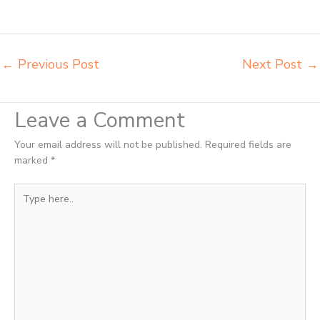
sekolah dasar Metro harga meja kursi belajar siswa sd smp sma
Metro harga mebeler perpustakaan Metro
←
Previous Post
Next Post
→
Leave a Comment
Your email address will not be published.
Required fields are
marked
*
Type
here..