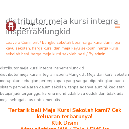
distributor meja kursi integra
Skip
Jual Meja Kursi Sekolah
to
insperraMungkid
Harga Grosir Pabrik
content
Leave a Comment
/
bangku sekolah besi
,
harga kursi dan meja
kayu sekolah
,
harga kursi dan meja kayu sekolah
,
harga kursi
sekolah besi
,
harga meja kursi sekolah besi
/ By
admin
distributor meja kursi integra insperraMungkid
distributor meja kursi integra insperraMungkid : Meja dan kursi sekolah
merupakan sebagian perlengkapan yang sangat dipentingkan pada
sistem pembelajaran dalam sekolah. tanpa adanya alat ini, kegiatan
belajar jadi terganggu. karena murid tidak bisa duduk dan tidak ada
meja sebagai alas untuk menulis.
Tertarik beli Meja Kursi Sekolah kami? Cek
keluaran terbarunya!
Klik Disini