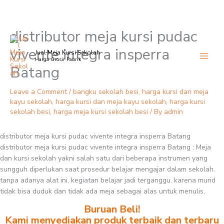
distributor meja kursi pudac
Skip
to
vivente integra insperra
Jual Meja Kursi Sekolah
content
Harga Grosir Pabrik
Batang
Leave a Comment
/
bangku sekolah besi
,
harga kursi dan meja
kayu sekolah
,
harga kursi dan meja kayu sekolah
,
harga kursi
sekolah besi
,
harga meja kursi sekolah besi
/ By
admin
distributor meja kursi pudac vivente integra insperra Batang
distributor meja kursi pudac vivente integra insperra Batang : Meja
dan kursi sekolah yakni salah satu dari beberapa instrumen yang
sungguh diperlukan saat prosedur belajar mengajar dalam sekolah.
tanpa adanya alat ini, kegiatan belajar jadi terganggu. karena murid
tidak bisa duduk dan tidak ada meja sebagai alas untuk menulis.
Buruan Beli!
Kami menyediakan produk terbaik dan terbaru