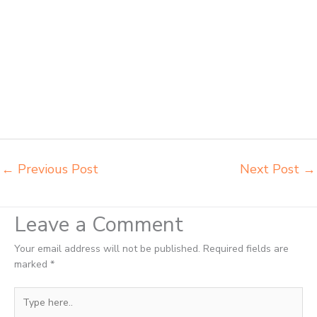
sekolah Singkawang agen meja belajar Singkawang alamat penjual
bangku Singkawang belanja meubelair Singkawang beli kursi belajar
kuliah Singkawang beli kursi kuliah Singkawang beli kursi lipat kuliah
Singkawang beli meja kursi bangku sekolah Singkawang beli meja
belajar besi mana Singkawang distributor kursi setenlis meja kursi
kuliah Singkawang distributor meja belajar Singkawang distributor
meja kursi anak sekolah tk Singkawang distributor meja siswa rangka
besi Singkawang distributor meja komputer sekolah Singkawang
grosir kursi sekolah Singkawang grosir meja belajar Singkawang
←
Previous Post
Next Post
→
Leave a Comment
Your email address will not be published.
Required fields are
marked
*
Type
here..