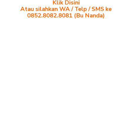
Klik Disini
Atau silahkan WA / Telp / SMS ke
0852.8082.8081 (Bu Nanda)
distributor meja siswa rangka besi Sabang distributor meja komputer
sekolah Sabang grosir kursi sekolah Sabang grosir meja belajar