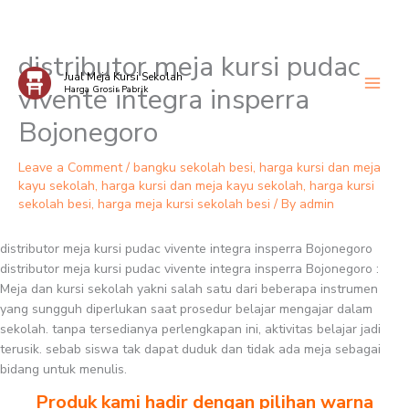
distributor meja kursi pudac
Skip
Jual Meja Kursi Sekolah
to
vivente integra insperra
Harga Grosir Pabrik
content
Bojonegoro
Leave a Comment
/
bangku sekolah besi
,
harga kursi dan meja
kayu sekolah
,
harga kursi dan meja kayu sekolah
,
harga kursi
sekolah besi
,
harga meja kursi sekolah besi
/ By
admin
distributor meja kursi pudac vivente integra insperra Bojonegoro
distributor meja kursi pudac vivente integra insperra Bojonegoro :
Meja dan kursi sekolah yakni salah satu dari beberapa instrumen
yang sungguh diperlukan saat prosedur belajar mengajar dalam
sekolah. tanpa tersedianya perlengkapan ini, aktivitas belajar jadi
terusik. sebab siswa tak dapat duduk dan tidak ada meja sebagai
bidang untuk menulis.
Produk kami hadir dengan pilihan warna