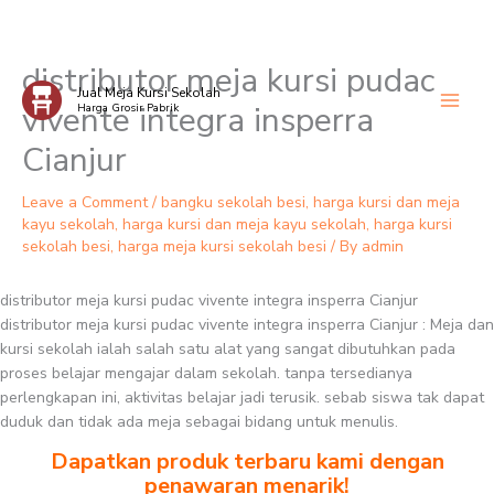
distributor meja kursi pudac
Skip
Jual Meja Kursi Sekolah
to
vivente integra insperra
Harga Grosir Pabrik
content
Cianjur
Leave a Comment
/
bangku sekolah besi
,
harga kursi dan meja
kayu sekolah
,
harga kursi dan meja kayu sekolah
,
harga kursi
sekolah besi
,
harga meja kursi sekolah besi
/ By
admin
distributor meja kursi pudac vivente integra insperra Cianjur
distributor meja kursi pudac vivente integra insperra Cianjur : Meja dan
kursi sekolah ialah salah satu alat yang sangat dibutuhkan pada
proses belajar mengajar dalam sekolah. tanpa tersedianya
perlengkapan ini, aktivitas belajar jadi terusik. sebab siswa tak dapat
duduk dan tidak ada meja sebagai bidang untuk menulis.
Dapatkan produk terbaru kami dengan
penawaran menarik!