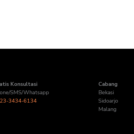
atis Konsultasi
Cabang
one/SMS/Whatsapp
Bekasi
23-3434-6134
Sidoarjo
Malang