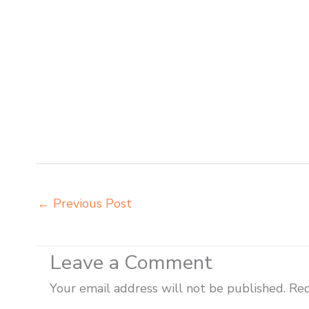
insperra Kediri distributor kursi lipat chitose Kediri di
aktiv innola sorum duma Kediri distributor meja kursi p
Kediri agen meja kursi informa napolly Kediri agen mej
integra insperra Kediri agen meja kursi bangku sekol
belajar kuliah Madiun beli kursi kuliah Madiun beli ku
kursi setenlis meja kursi kuliah Madiun distributor me
distributor meja komputer sekolah Madiun grosir kursi 
modern Madiun grosir meja komputer sekolah Madiun 
←
Previous Post
Leave a Comment
Your email address will not be published.
Req