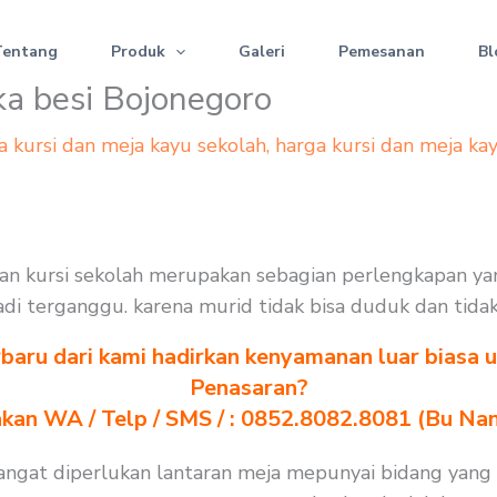
Tentang
Produk
Galeri
Pemesanan
Bl
ka besi Bojonegoro
a kursi dan meja kayu sekolah
,
harga kursi dan meja ka
 dan kursi sekolah merupakan sebagian perlengkapan y
 jadi terganggu. karena murid tidak bisa duduk dan tida
baru dari kami hadirkan kenyamanan luar biasa u
Penasaran?
akan WA / Telp / SMS / : 0852.8082.8081 (Bu Na
 sangat diperlukan lantaran meja mepunyai bidang yang