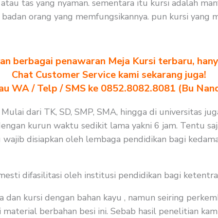
tau tas yang nyaman. sementara itu kursi adalah man
t badan orang yang memfungsikannya. pun kursi yang 
n berbagai penawaran Meja Kursi terbaru, hanya
Chat Customer Service kami sekarang juga!
au WA / Telp / SMS ke 0852.8082.8081 (Bu Nan
 Mulai dari TK, SD, SMP, SMA, hingga di universitas jug
 dengan kurun waktu sedikit lama yakni 6 jam. Tentu s
 wajib disiapkan oleh lembaga pendidikan bagi kedama
i difasilitasi oleh institusi pendidikan bagi ketentra
a dan kursi dengan bahan kayu , namun seiring perkem
material berbahan besi ini. Sebab hasil penelitian kami