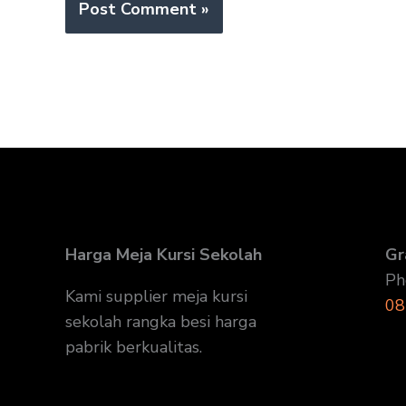
Harga Meja Kursi Sekolah
Gr
Ph
Kami supplier meja kursi
08
sekolah rangka besi harga
pabrik berkualitas.