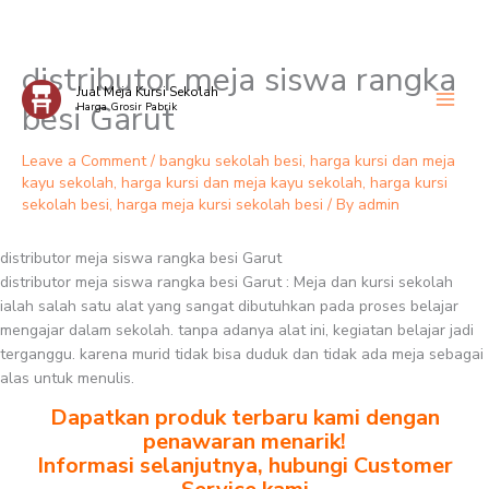
distributor meja siswa rangka
Skip
Jual Meja Kursi Sekolah
to
besi Garut
Harga Grosir Pabrik
content
Leave a Comment
/
bangku sekolah besi
,
harga kursi dan meja
kayu sekolah
,
harga kursi dan meja kayu sekolah
,
harga kursi
sekolah besi
,
harga meja kursi sekolah besi
/ By
admin
distributor meja siswa rangka besi Garut
distributor meja siswa rangka besi Garut : Meja dan kursi sekolah
ialah salah satu alat yang sangat dibutuhkan pada proses belajar
mengajar dalam sekolah. tanpa adanya alat ini, kegiatan belajar jadi
terganggu. karena murid tidak bisa duduk dan tidak ada meja sebagai
alas untuk menulis.
Dapatkan produk terbaru kami dengan
penawaran menarik!
Informasi selanjutnya, hubungi Customer