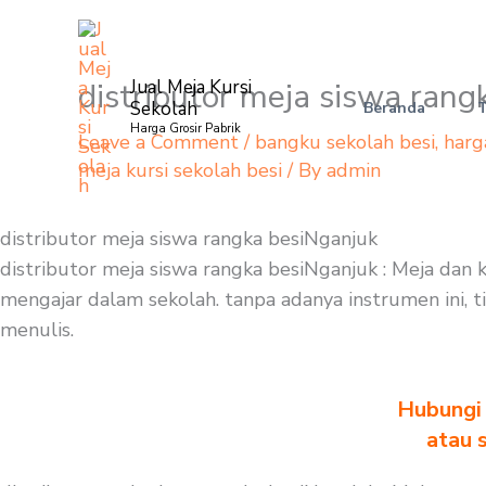
Skip
to
content
distributor meja siswa ran
Jual Meja Kursi
Sekolah
Beranda
Harga Grosir Pabrik
Leave a Comment
/
bangku sekolah besi
,
harg
meja kursi sekolah besi
/ By
admin
distributor meja siswa rangka besiNganjuk
distributor meja siswa rangka besiNganjuk : Meja dan 
mengajar dalam sekolah. tanpa adanya instrumen ini, t
menulis.
Hubungi 
atau 