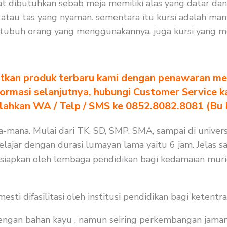
gat dibutuhkan sebab meja memiliki alas yang datar da
tau tas yang nyaman. sementara itu kursi adalah man
tubuh orang yang menggunakannya. juga kursi yang mem
tkan produk terbaru kami dengan penawaran men
formasi selanjutnya, hubungi Customer Service k
ilahkan WA / Telp / SMS ke 0852.8082.8081 (Bu
na-mana. Mulai dari TK, SD, SMP, SMA, sampai di univers
jar dengan durasi lumayan lama yaitu 6 jam. Jelas saj
isiapkan oleh lembaga pendidikan bagi kedamaian muri
i difasilitasi oleh institusi pendidikan bagi ketentra
 dengan bahan kayu , namun seiring perkembangan jaman