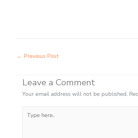
belajar kuliah Madiun beli kursi kuliah Madiun beli ku
kursi setenlis meja kursi kuliah Madiun distributor me
distributor meja komputer sekolah Madiun grosir kursi 
modern Madiun grosir meja komputer sekolah Madiun 
←
Previous Post
Leave a Comment
Your email address will not be published.
Req
Type
here..