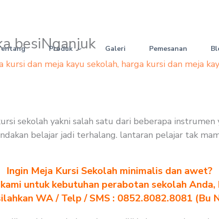
gka besiNganjuk
Tentang
Produk
Galeri
Pemesanan
Bl
a kursi dan meja kayu sekolah
,
harga kursi dan meja ka
kursi sekolah yakni salah satu dari beberapa instrume
indakan belajar jadi terhalang. lantaran pelajar tak 
Ingin Meja Kursi Sekolah minimalis dan awet?
kami untuk kebutuhan perabotan sekolah Anda, kl
silahkan WA / Telp / SMS : 0852.8082.8081 (Bu 