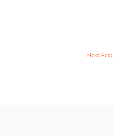
Madiun beli meja belajar besi mana Madiun distributor
tk Madiun distributor meja siswa rangka besi Madiun
kursi belajar besi Madiun grosir meja kursi sekolah
Next Post
→