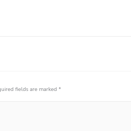
rsi lipat kuliah Madiun beli meja kursi bangku sekolah 
ja belajar Madiun distributor meja kursi anak sekolah 
sekolah Madiun grosir meja belajar Madiun grosir meja 
harga meja kursi bangku sekolah Madiun
uired fields are marked
*