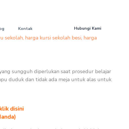
Hubungi Kami
og
Kontak
yu sekolah
,
harga kursi sekolah besi
,
harga
n yang sungguh diperlukan saat prosedur belajar
mampu duduk dan tidak ada meja untuk alas untuk
ik disini
Nanda)