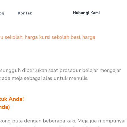
Hubungi Kami
og
Kontak
yu sekolah
,
harga kursi sekolah besi
,
harga
ng sungguh diperlukan saat prosedur belajar mengajar
k ada meja sebagai alas untuk menulis.
tuk Anda!
nda)
isokong pula dengan beberapa kaki. Meja jua mempunyai