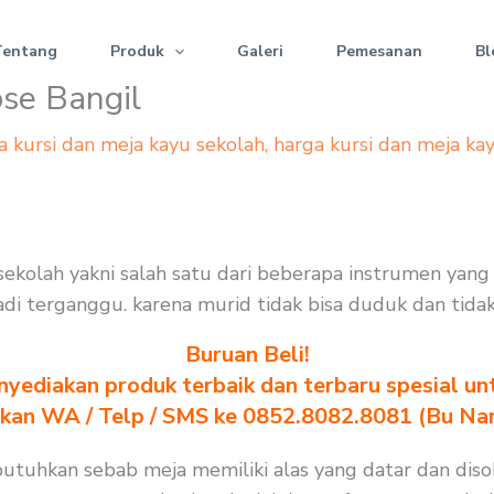
Tentang
Produk
Galeri
Pemesanan
Bl
tose Bangil
a kursi dan meja kayu sekolah
,
harga kursi dan meja ka
rsi sekolah yakni salah satu dari beberapa instrumen ya
 jadi terganggu. karena murid tidak bisa duduk dan tida
Buruan Beli!
yediakan produk terbaik dan terbaru spesial un
akan WA / Telp / SMS ke 0852.8082.8081 (Bu Na
t dibutuhkan sebab meja memiliki alas yang datar dan d