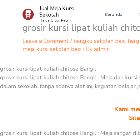
Skip
Jual Meja Kursi
to
Sekolah
Beranda
content
Harga Grosir Pabrik
grosir kursi lipat kuliah chi
Leave a Comment
/
bangku sekolah besi
,
harg
meja kursi sekolah besi
/ By
admin
grosir kursi lipat kuliah chitose Bangil
grosir kursi lipat kuliah chitose Bangil : Meja dan ku
dalam sekolah. tanpa adanya alat ini, kegiatan belajar
Kami men
Sil
grosir kursi lipat kuliah chitose Bangil : Meja sanga