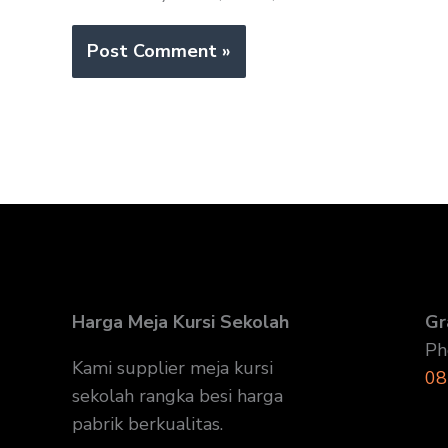
Harga Meja Kursi Sekolah
Gr
Ph
Kami supplier meja kursi
08
sekolah rangka besi harga
pabrik berkualitas.