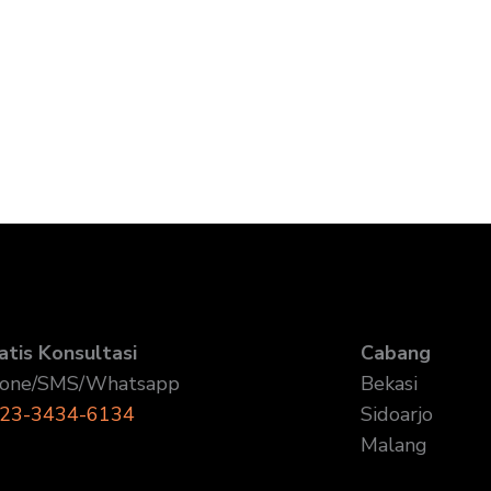
atis Konsultasi
Cabang
one/SMS/Whatsapp
Bekasi
23-3434-6134
Sidoarjo
Malang