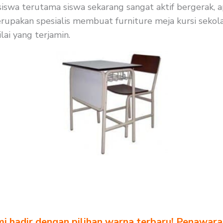
 siswa terutama siswa sekarang sangat aktif bergerak, 
upakan spesialis membuat furniture meja kursi sekolah
ai yang terjamin.
i hadir dengan pilihan warna terbaru! Penawara