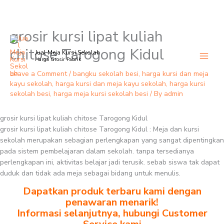
grosir kursi lipat kuliah
Skip
to
chitose Tarogong Kidul
Jual Meja Kursi Sekolah
content
Harga Grosir Pabrik
Leave a Comment
/
bangku sekolah besi
,
harga kursi dan meja
kayu sekolah
,
harga kursi dan meja kayu sekolah
,
harga kursi
sekolah besi
,
harga meja kursi sekolah besi
/ By
admin
grosir kursi lipat kuliah chitose Tarogong Kidul
grosir kursi lipat kuliah chitose Tarogong Kidul : Meja dan kursi
sekolah merupakan sebagian perlengkapan yang sangat dipentingkan
pada sistem pembelajaran dalam sekolah. tanpa tersedianya
perlengkapan ini, aktivitas belajar jadi terusik. sebab siswa tak dapat
duduk dan tidak ada meja sebagai bidang untuk menulis.
Dapatkan produk terbaru kami dengan
penawaran menarik!
Informasi selanjutnya, hubungi Customer