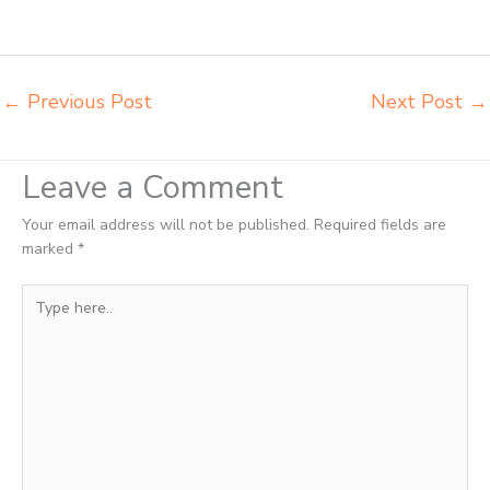
murid sd Bitung harga meubelair sekolah Bitung importir kursi lipat
kuliah Bitung importir meja kursi bangku sekolah Bitung
←
Previous Post
Next Post
→
Leave a Comment
Your email address will not be published.
Required fields are
marked
*
Type
here..