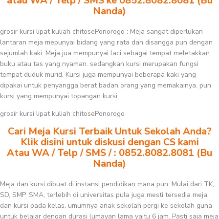
atau WA / Telp / SMS ke 0852.8082.8081 (Bu
Nanda)
grosir kursi lipat kuliah chitosePonorogo : Meja sangat diperlukan
lantaran meja mepunyai bidang yang rata dan disangga pun dengan
sejumlah kaki. Meja jua mempunyai laci sebagai tempat meletakkan
buku atau tas yang nyaman. sedangkan kursi merupakan fungsi
tempat duduk murid. Kursi juga mempunyai beberapa kaki yang
dipakai untuk penyangga berat badan orang yang memakainya. pun
kursi yang mempunyai topangan kursi.
grosir kursi lipat kuliah chitosePonorogo
Cari Meja Kursi Terbaik Untuk Sekolah Anda?
Klik disini untuk diskusi dengan CS kami
Atau WA / Telp / SMS / : 0852.8082.8081 (Bu
Nanda)
Meja dan kursi dibuat di instansi pendidikan mana pun. Mulai dari TK,
SD, SMP, SMA, terlebih di universitas pula juga mesti tersedia meja
dan kursi pada kelas. umumnya anak sekolah pergi ke sekolah guna
untuk belajar dengan durasi lumayan lama yaitu 6 jam. Pasti saja meja