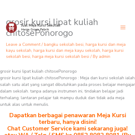
grosir kursi lipat kuliah
Skip
Jual Meja Kursi Sekolah
to
chitosePonorogo
Harga Grosir Pabrik
content
Leave a Comment
/
bangku sekolah besi
,
harga kursi dan meja
kayu sekolah
,
harga kursi dan meja kayu sekolah
,
harga kursi
sekolah besi
,
harga meja kursi sekolah besi
/ By
admin
grosir kursi lipat kuliah chitosePonorogo
grosir kursi lipat kuliah chitosePonorogo : Meja dan kursi sekolah ialah
salah satu alat yang sangat dibutuhkan pada proses belajar mengajar
dalam sekolah. tanpa adanya instrumen ini, tindakan belajar jadi
terhalang. lantaran pelajar tak mampu duduk dan tidak ada meja
untuk alas untuk menulis.
Dapatkan berbagai penawaran Meja Kursi
terbaru, hanya disini!
Chat Customer Service kami sekarang juga!