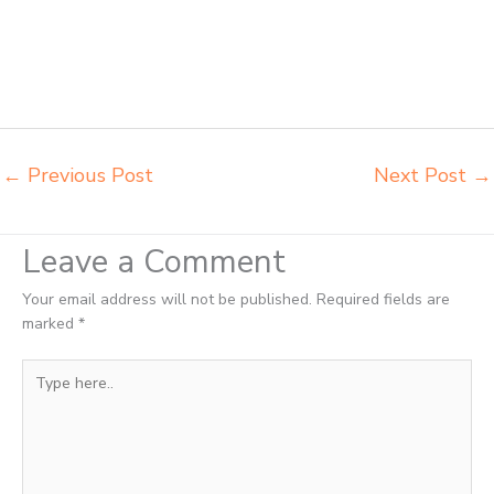
Binjai pabrik meja kursi lipat kuliah Binjai produsen bangku dan meja
sd besi Binjai produsen kursi lipat kuliah Binjai produsen meja kursi
bangku sekolah Binjai produsen meja kursi sekolah modern Binjai
pusat penjualan meja belajar anak Binjai supplier kursi lipat kuliah
Binjai
←
Previous Post
Next Post
→
Leave a Comment
Your email address will not be published.
Required fields are
marked
*
Type
here..