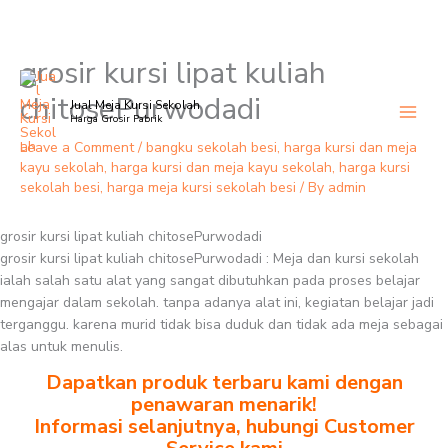
grosir kursi lipat kuliah
Skip
to
chitosePurwodadi
Jual Meja Kursi Sekolah
content
Harga Grosir Pabrik
Leave a Comment
/
bangku sekolah besi
,
harga kursi dan meja
kayu sekolah
,
harga kursi dan meja kayu sekolah
,
harga kursi
sekolah besi
,
harga meja kursi sekolah besi
/ By
admin
grosir kursi lipat kuliah chitosePurwodadi
grosir kursi lipat kuliah chitosePurwodadi : Meja dan kursi sekolah
ialah salah satu alat yang sangat dibutuhkan pada proses belajar
mengajar dalam sekolah. tanpa adanya alat ini, kegiatan belajar jadi
terganggu. karena murid tidak bisa duduk dan tidak ada meja sebagai
alas untuk menulis.
Dapatkan produk terbaru kami dengan
penawaran menarik!
Informasi selanjutnya, hubungi Customer