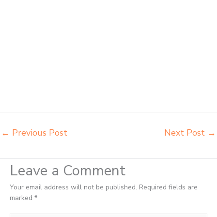
belajar Depok distributor meja kursi anak sekolah tk Depok distributor
meja siswa rangka besi Depok distributor meja komputer sekolah
Depok grosir kursi sekolah Depok grosir meja belajar Depok grosir
meja kursi belajar besi Depok grosir meja kursi sekolah modern Depok
grosir meja komputer sekolah Depok harga meja kursi bangku sekolah
Depok harga bangku sekolah rangka besi Depok harga kursi dan meja
sekolah dasar Depok harga meja kursi belajar siswa sd smp sma
Depok harga mebeler perpustakaan Depok harga meja dan kursi
murid sd Depok harga meubelair sekolah Depok importir kursi lipat
kuliah Depok importir meja kursi bangku sekolah Depok
←
Previous Post
Next Post
→
Leave a Comment
Your email address will not be published.
Required fields are
marked
*