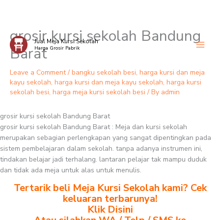
grosir kursi sekolah Bandung
Skip
Jual Meja Kursi Sekolah
to
Barat
Harga Grosir Pabrik
content
Leave a Comment
/
bangku sekolah besi
,
harga kursi dan meja
kayu sekolah
,
harga kursi dan meja kayu sekolah
,
harga kursi
sekolah besi
,
harga meja kursi sekolah besi
/ By
admin
grosir kursi sekolah Bandung Barat
grosir kursi sekolah Bandung Barat : Meja dan kursi sekolah
merupakan sebagian perlengkapan yang sangat dipentingkan pada
sistem pembelajaran dalam sekolah. tanpa adanya instrumen ini,
tindakan belajar jadi terhalang. lantaran pelajar tak mampu duduk
dan tidak ada meja untuk alas untuk menulis.
Tertarik beli Meja Kursi Sekolah kami? Cek
keluaran terbarunya!
Klik Disini