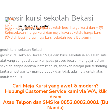
grosir kursi sekolah Bekasi
Skip
to
Jual Meja Kursi Sekolah
content
Leave a Comment
/
bangku sekolah besi
,
harga kursi dan meja
Harga Grosir Pabrik
kayu sekolah
,
harga kursi dan meja kayu sekolah
,
harga kursi
sekolah besi
,
harga meja kursi sekolah besi
/ By
admin
grosir kursi sekolah Bekasi
grosir kursi sekolah Bekasi : Meja dan kursi sekolah ialah salah satu
alat yang sangat dibutuhkan pada proses belajar mengajar dalam
sekolah. tanpa adanya instrumen ini, tindakan belajar jadi terhalang.
lantaran pelajar tak mampu duduk dan tidak ada meja untuk alas
untuk menulis.
Cari Meja Kursi yang awet & modern?
Hubungi Customer Service kami via WA, klik
disini
Atau Telpon dan SMS ke 0852.8082.8081 (Bu
Nanda)