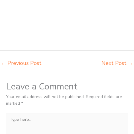
meja kursi sekolah Surabaya tempat jual meja belajar Surabaya
tempat pembuatan mebel bangku sekolah Surabaya toko jual kursi
sekolah Surabaya toko kursi lipat kuliah Surabaya toko meja kursi
bangku sekolah Surabaya toko mebel meja belajar Surabaya grosir
kursi lipat kuliah chitose Surabaya grosir meja kursi informa napolly
Surabaya grosir meja kursi ace ikea futura Surabaya grosir meja kursi
aktiv innola sorum duma Surabaya grosir meja kursi pudac vivente
Surabaya
←
Previous Post
Next Post
→
Leave a Comment
Your email address will not be published.
Required fields are
marked
*
Type
here..