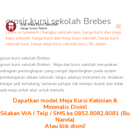
grosir kursi sekolah Brebes
Skip
Jual Meja Kursi Sekolah
to
Harga Grosir Pabrik
content
Leave a Comment
/
bangku sekolah besi
,
harga kursi dan meja
kayu sekolah
,
harga kursi dan meja kayu sekolah
,
harga kursi
sekolah besi
,
harga meja kursi sekolah besi
/ By
admin
grosir kursi sekolah Brebes
grosir kursi sekolah Brebes : Meja dan kursi sekolah merupakan
sebagian perlengkapan yang sangat dipentingkan pada sistem
pembelajaran dalam sekolah. tanpa adanya instrumen ini, tindakan
belajar jadi terhalang. lantaran pelajar tak mampu duduk dan tidak
ada meja untuk alas untuk menulis.
Dapatkan model Meja Kursi Kekinian &
Minimalis Disini!
Silakan WA / Telp / SMS ke 0852.8082.8081 (Bu
Nanda)
Atau klik disini!