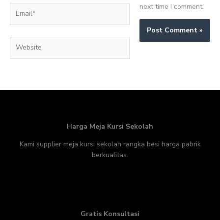
next time I comment.
Email*
Website
Harga Meja Kursi Sekolah
Kami supplier meja kursi sekolah rangka besi harga pabrik
berkualitas.
Gratis Konsultasi