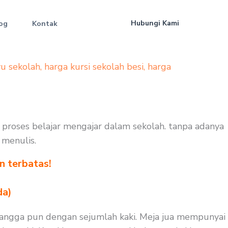
Hubungi Kami
og
Kontak
yu sekolah
,
harga kursi sekolah besi
,
harga
a proses belajar mengajar dalam sekolah. tanpa adanya
 menulis.
n terbatas!
!
da)
isangga pun dengan sejumlah kaki. Meja jua mempunyai