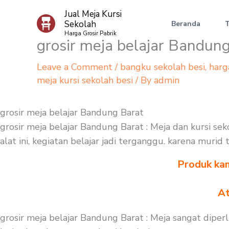
Skip
Jual Meja Kursi
to
Sekolah
Beranda
content
Harga Grosir Pabrik
grosir meja belajar Bandun
Leave a Comment
/
bangku sekolah besi
,
harg
meja kursi sekolah besi
/ By
admin
grosir meja belajar Bandung Barat
grosir meja belajar Bandung Barat : Meja dan kursi se
alat ini, kegiatan belajar jadi terganggu. karena murid
Produk kam
At
grosir meja belajar Bandung Barat : Meja sangat dipe