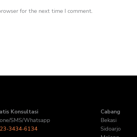
browser for the next time I comment.
atis Konsultasi
Cabang
one/SMS/Whatsapp
Bekasi
23-3434-6134
Sidoarjo