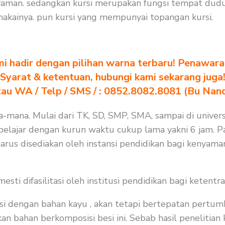
yaman. sedangkan kursi merupakan fungsi tempat dudu
akainya. pun kursi yang mempunyai topangan kursi.
i hadir dengan pilihan warna terbaru! Penawara
Syarat & ketentuan, hubungi kami sekarang juga
au WA / Telp / SMS / : 0852.8082.8081 (Bu Nan
na-mana. Mulai dari TK, SD, SMP, SMA, sampai di univers
elajar dengan kurun waktu cukup lama yakni 6 jam. Pa
arus disediakan oleh instansi pendidikan bagi kenyama
i difasilitasi oleh institusi pendidikan bagi ketentra
i dengan bahan kayu , akan tetapi bertepatan pertum
bahan berkomposisi besi ini. Sebab hasil penelitian ka