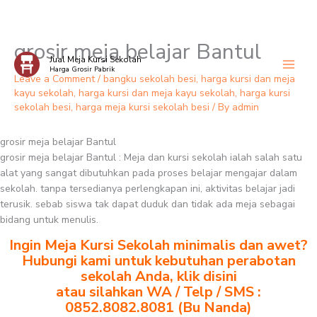
grosir meja belajar Bantul
Skip
Jual Meja Kursi Sekolah
to
Harga Grosir Pabrik
content
Leave a Comment
/
bangku sekolah besi
,
harga kursi dan meja
kayu sekolah
,
harga kursi dan meja kayu sekolah
,
harga kursi
sekolah besi
,
harga meja kursi sekolah besi
/ By
admin
grosir meja belajar Bantul
grosir meja belajar Bantul : Meja dan kursi sekolah ialah salah satu
alat yang sangat dibutuhkan pada proses belajar mengajar dalam
sekolah. tanpa tersedianya perlengkapan ini, aktivitas belajar jadi
terusik. sebab siswa tak dapat duduk dan tidak ada meja sebagai
bidang untuk menulis.
Ingin Meja Kursi Sekolah minimalis dan awet?
Hubungi kami untuk kebutuhan perabotan
sekolah Anda, klik disini
atau silahkan WA / Telp / SMS :
0852.8082.8081 (Bu Nanda)