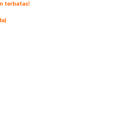
n terbatas!
!
da)