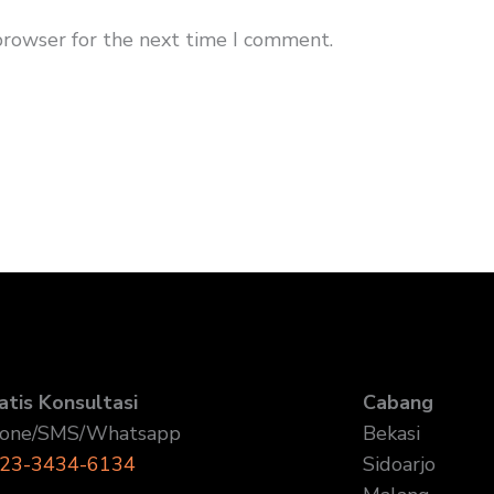
browser for the next time I comment.
atis Konsultasi
Cabang
one/SMS/Whatsapp
Bekasi
23-3434-6134
Sidoarjo