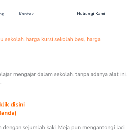
Hubungi Kami
og
Kontak
yu sekolah
,
harga kursi sekolah besi
,
harga
lajar mengajar dalam sekolah. tanpa adanya alat ini,
.
ik disini
Nanda)
un dengan sejumlah kaki. Meja pun mengantongi laci