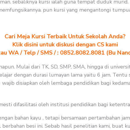
n. sebaliknya kursi ialah guna tempat duduk murid. 
memfungsikannya. pun kursi yang mengantongi tumpuan
Cari Meja Kursi Terbaik Untuk Sekolah Anda?
Klik disini untuk diskusi dengan CS kami
au WA / Telp / SMS / : 0852.8082.8081 (Bu Nan
pun. Mulai dari TK, SD, SMP, SMA, hingga di universita
lajar dengan durasi lumayan lama yaitu 6 jam. Tentu 
 wajib disiapkan oleh lembaga pendidikan bagi kedama
i difasilitasi oleh institusi pendidikan bagi ketentra
 dengan bahan kayu , tetapi bersamaan pertambahan jam
berbahan besi ini. Sebab hasil penelitian kami, buat ku