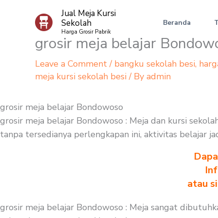
Skip
Jual Meja Kursi
to
Sekolah
Beranda
content
Harga Grosir Pabrik
grosir meja belajar Bondow
Leave a Comment
/
bangku sekolah besi
,
harg
meja kursi sekolah besi
/ By
admin
grosir meja belajar Bondowoso
grosir meja belajar Bondowoso : Meja dan kursi seko
tanpa tersedianya perlengkapan ini, aktivitas belajar 
Dapa
In
atau s
grosir meja belajar Bondowoso : Meja sangat dibutuhk