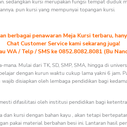
. sedangkan kursi merupakan fungsi tempat duduk mur
nnya. pun kursi yang mempunyai topangan kursi.
n berbagai penawaran Meja Kursi terbaru, hanya
Chat Customer Service kami sekarang juga!
au WA / Telp / SMS ke 0852.8082.8081 (Bu Nan
a-mana. Mulai dari TK, SD, SMP, SMA, hingga di universi
elajar dengan kurun waktu cukup lama yakni 6 jam. Pa
 wajib disiapkan oleh lembaga pendidikan bagi kedama
i difasilitasi oleh institusi pendidikan bagi ketentra
a dan kursi dengan bahan kayu , akan tetapi bertepat
an pakai material berbahan besi ini. Lantaran hasil pen