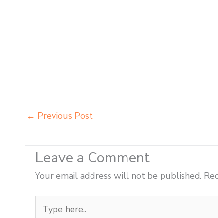
bangku sekolah Salatiga agen meja belajar Salatiga ala
Salatiga beli kursi lipat kuliah Salatiga beli meja kurs
Salatiga distributor meja belajar Salatiga distributor
sekolah Salatiga grosir kursi sekolah Salatiga grosir me
meja komputer sekolah Salatiga harga meja kursi bangk
harga meja kursi belajar siswa sd smp sma Salatiga h
←
Previous Post
Leave a Comment
Your email address will not be published.
Req
Type
here..