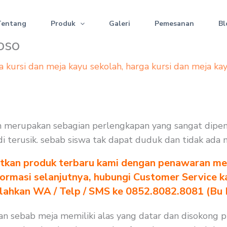
Tentang
Produk
Galeri
Pemesanan
Bl
oso
a kursi dan meja kayu sekolah
,
harga kursi dan meja ka
lah merupakan sebagian perlengkapan yang sangat dipe
jadi terusik. sebab siswa tak dapat duduk dan tidak ada
tkan produk terbaru kami dengan penawaran men
formasi selanjutnya, hubungi Customer Service k
ilahkan WA / Telp / SMS ke 0852.8082.8081 (Bu
an sebab meja memiliki alas yang datar dan disokong 