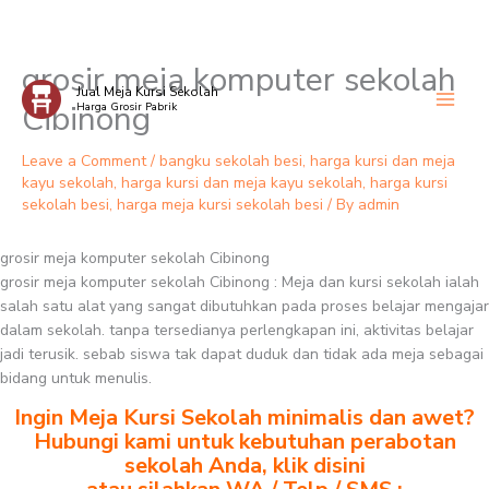
grosir meja komputer sekolah
Skip
Jual Meja Kursi Sekolah
to
Cibinong
Harga Grosir Pabrik
content
Leave a Comment
/
bangku sekolah besi
,
harga kursi dan meja
kayu sekolah
,
harga kursi dan meja kayu sekolah
,
harga kursi
sekolah besi
,
harga meja kursi sekolah besi
/ By
admin
grosir meja komputer sekolah Cibinong
grosir meja komputer sekolah Cibinong : Meja dan kursi sekolah ialah
salah satu alat yang sangat dibutuhkan pada proses belajar mengajar
dalam sekolah. tanpa tersedianya perlengkapan ini, aktivitas belajar
jadi terusik. sebab siswa tak dapat duduk dan tidak ada meja sebagai
bidang untuk menulis.
Ingin Meja Kursi Sekolah minimalis dan awet?
Hubungi kami untuk kebutuhan perabotan
sekolah Anda, klik disini