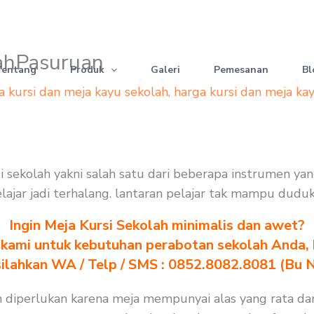
lahPasuruan
Tentang
Produk
Galeri
Pemesanan
Bl
a kursi dan meja kayu sekolah
,
harga kursi dan meja ka
i sekolah yakni salah satu dari beberapa instrumen ya
elajar jadi terhalang. lantaran pelajar tak mampu dudu
Ingin Meja Kursi Sekolah minimalis dan awet?
kami untuk kebutuhan perabotan sekolah Anda, kl
silahkan WA / Telp / SMS : 0852.8082.8081 (Bu 
 diperlukan karena meja mempunyai alas yang rata dan