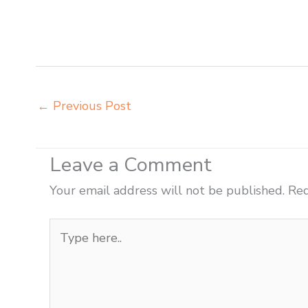
grosir meja kursi informa napolly Blitar grosir meja kur
Blitar grosir meja kursi integra insperra Blitar distribu
Blitar
←
Previous Post
Leave a Comment
Your email address will not be published.
Req
Type
here..