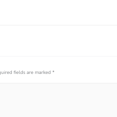
si ace ikea futura Blitar grosir meja kursi aktiv innola
tor kursi lipat chitose Blitar distributor meja kursi inf
uired fields are marked
*