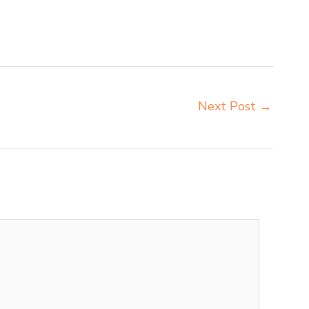
 sorum duma Blitar grosir meja kursi pudac vivente
orma napolly Blitar distributor meja kursi ace ikea futura
Next Post
→