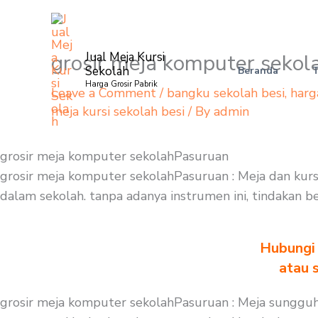
Skip
to
content
grosir meja komputer seko
Jual Meja Kursi
Sekolah
Beranda
Harga Grosir Pabrik
Leave a Comment
/
bangku sekolah besi
,
harg
meja kursi sekolah besi
/ By
admin
grosir meja komputer sekolahPasuruan
grosir meja komputer sekolahPasuruan : Meja dan kurs
dalam sekolah. tanpa adanya instrumen ini, tindakan b
Hubungi 
atau 
grosir meja komputer sekolahPasuruan : Meja sungguh