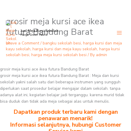
grosir meja kursi ace ikea
Skip
to
futura Bandung Barat
Jual Meja Kursi Sekolah
content
Harga Grosir Pabrik
Leave a Comment
/
bangku sekolah besi
,
harga kursi dan meja
kayu sekolah
,
harga kursi dan meja kayu sekolah
,
harga kursi
sekolah besi
,
harga meja kursi sekolah besi
/ By
admin
grosir meja kursi ace ikea futura Bandung Barat
grosir meja kursi ace ikea futura Bandung Barat : Meja dan kursi
sekolah yakni salah satu dari beberapa instrumen yang sungguh
diperlukan saat prosedur belajar mengajar dalam sekolah. tanpa
adanya alat ini, kegiatan belajar jadi terganggu. karena murid tidak
bisa duduk dan tidak ada meja sebagai alas untuk menulis.
Dapatkan produk terbaru kami dengan
penawaran menarik!
Informasi selanjutnya, hubungi Customer