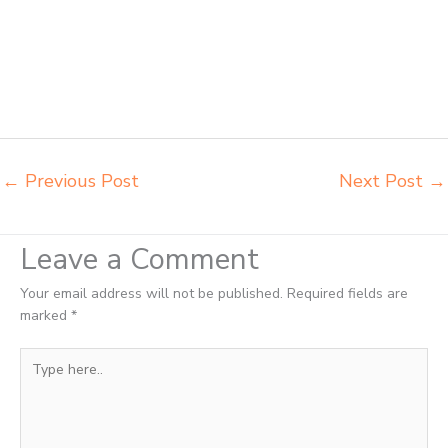
Bontang pusat penjualan meja belajar anak Bontang supplier kursi
lipat kuliah Bontang supplier meja kursi sekolah Bontang tempat jual
meja belajar Bontang tempat pembuatan mebel bangku sekolah
Bontang toko jual kursi sekolah Bontang toko kursi lipat kuliah
Bontang toko meja kursi bangku sekolah Bontang toko mebel meja
belajar Bontang grosir kursi lipat kuliah chitose Bontang
←
Previous Post
Next Post
→
Leave a Comment
Your email address will not be published.
Required fields are
marked
*
Type
here..