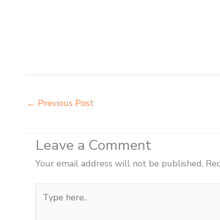
harga kursi dan meja sekolah dasar Bukittinggi harga 
murid sd Bukittinggi harga meubelair sekolah Bukitting
belajar Bukittinggi importir meja kursi bangku sekolah
belajar anak Bukittinggi jual meja kursi belajar kuliah 
meja kursi sekolah harga pabrik Bukittinggi jual meja b
←
Previous Post
Leave a Comment
Your email address will not be published.
Req
Type
here..