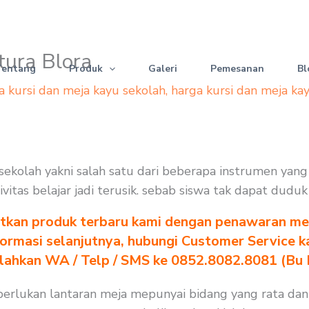
utura Blora
Tentang
Produk
Galeri
Pemesanan
Bl
a kursi dan meja kayu sekolah
,
harga kursi dan meja ka
si sekolah yakni salah satu dari beberapa instrumen ya
ivitas belajar jadi terusik. sebab siswa tak dapat dud
tkan produk terbaru kami dengan penawaran men
formasi selanjutnya, hubungi Customer Service k
ilahkan WA / Telp / SMS ke 0852.8082.8081 (Bu
 diperlukan lantaran meja mepunyai bidang yang rata d