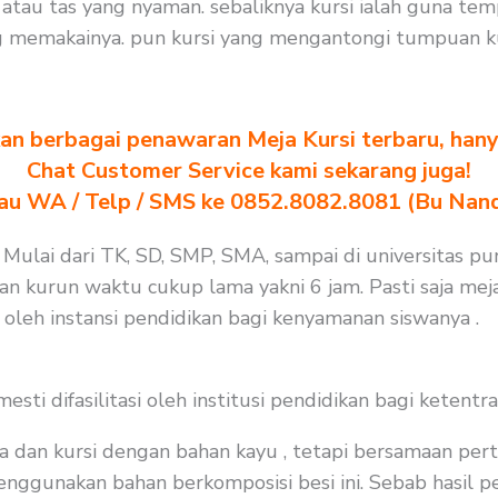
au tas yang nyaman. sebaliknya kursi ialah guna tem
g memakainya. pun kursi yang mengantongi tumpuan ku
n berbagai penawaran Meja Kursi terbaru, hanya
Chat Customer Service kami sekarang juga!
au WA / Telp / SMS ke 0852.8082.8081 (Bu Nan
 Mulai dari TK, SD, SMP, SMA, sampai di universitas pu
an kurun waktu cukup lama yakni 6 jam. Pasti saja mej
 oleh instansi pendidikan bagi kenyamanan siswanya .
i difasilitasi oleh institusi pendidikan bagi ketentra
a dan kursi dengan bahan kayu , tetapi bersamaan per
nggunakan bahan berkomposisi besi ini. Sebab hasil pen