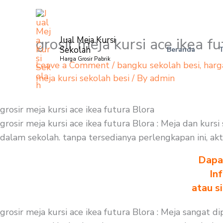
Skip
to
content
grosir meja kursi ace ikea f
Jual Meja Kursi
Sekolah
Beranda
Harga Grosir Pabrik
Leave a Comment
/
bangku sekolah besi
,
harg
meja kursi sekolah besi
/ By
admin
grosir meja kursi ace ikea futura Blora
grosir meja kursi ace ikea futura Blora : Meja dan kur
dalam sekolah. tanpa tersedianya perlengkapan ini, akt
Dapa
In
atau s
grosir meja kursi ace ikea futura Blora : Meja sangat