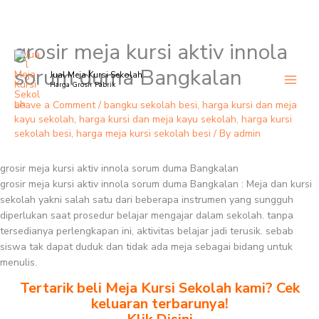
grosir meja kursi aktiv innola
Skip
to
sorum duma Bangkalan
Jual Meja Kursi Sekolah
content
Harga Grosir Pabrik
Leave a Comment
/
bangku sekolah besi
,
harga kursi dan meja
kayu sekolah
,
harga kursi dan meja kayu sekolah
,
harga kursi
sekolah besi
,
harga meja kursi sekolah besi
/ By
admin
grosir meja kursi aktiv innola sorum duma Bangkalan
grosir meja kursi aktiv innola sorum duma Bangkalan : Meja dan kursi
sekolah yakni salah satu dari beberapa instrumen yang sungguh
diperlukan saat prosedur belajar mengajar dalam sekolah. tanpa
tersedianya perlengkapan ini, aktivitas belajar jadi terusik. sebab
siswa tak dapat duduk dan tidak ada meja sebagai bidang untuk
menulis.
Tertarik beli Meja Kursi Sekolah kami? Cek
keluaran terbarunya!