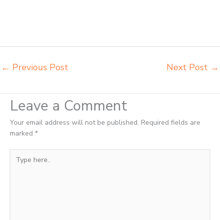
bangku dan meja sd besi Sorong produsen kursi lipat kuliah Sorong
produsen meja kursi bangku sekolah Sorong produsen meja kursi
sekolah modern Sorong pusat penjualan meja belajar anak Sorong
supplier kursi lipat kuliah Sorong
←
Previous Post
Next Post
→
Leave a Comment
Your email address will not be published.
Required fields are
marked
*
Type
here..