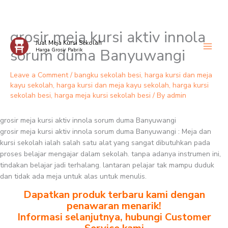
grosir meja kursi aktiv innola
Skip
Jual Meja Kursi Sekolah
to
sorum duma Banyuwangi
Harga Grosir Pabrik
content
Leave a Comment
/
bangku sekolah besi
,
harga kursi dan meja
kayu sekolah
,
harga kursi dan meja kayu sekolah
,
harga kursi
sekolah besi
,
harga meja kursi sekolah besi
/ By
admin
grosir meja kursi aktiv innola sorum duma Banyuwangi
grosir meja kursi aktiv innola sorum duma Banyuwangi : Meja dan
kursi sekolah ialah salah satu alat yang sangat dibutuhkan pada
proses belajar mengajar dalam sekolah. tanpa adanya instrumen ini,
tindakan belajar jadi terhalang. lantaran pelajar tak mampu duduk
dan tidak ada meja untuk alas untuk menulis.
Dapatkan produk terbaru kami dengan
penawaran menarik!
Informasi selanjutnya, hubungi Customer