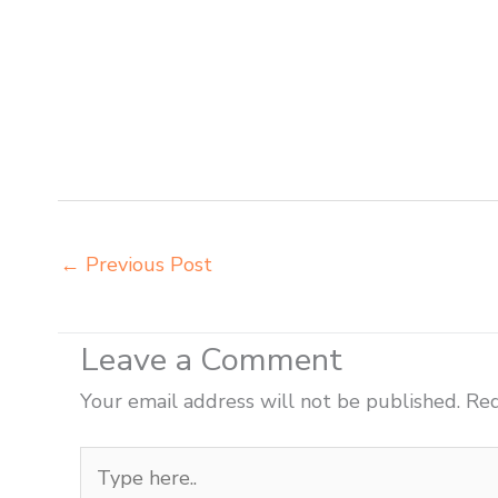
meja kursi informa napolly Meulaboh distributor meja 
kursi pudac vivente integra insperra Meulaboh distrib
Meulaboh agen meja kursi ace ikea futura Meulaboh a
agen meja kursi bangku sekolah Sabang agen meja bela
kursi kuliah Sabang beli kursi lipat kuliah Sabang bel
kuliah Sabang distributor meja belajar Sabang distrib
←
Previous Post
Leave a Comment
Your email address will not be published.
Req
Type
here..