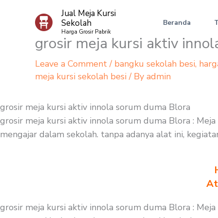
Skip
Jual Meja Kursi
to
Sekolah
Beranda
content
Harga Grosir Pabrik
grosir meja kursi aktiv inn
Leave a Comment
/
bangku sekolah besi
,
harg
meja kursi sekolah besi
/ By
admin
grosir meja kursi aktiv innola sorum duma Blora
grosir meja kursi aktiv innola sorum duma Blora : Mej
mengajar dalam sekolah. tanpa adanya alat ini, kegiata
At
grosir meja kursi aktiv innola sorum duma Blora : Mej