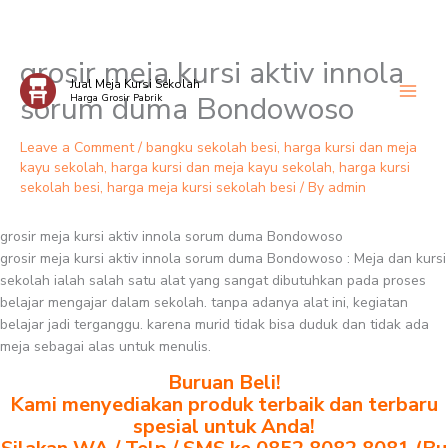
grosir meja kursi aktiv innola
Skip
Jual Meja Kursi Sekolah
to
sorum duma Bondowoso
Harga Grosir Pabrik
content
Leave a Comment
/
bangku sekolah besi
,
harga kursi dan meja
kayu sekolah
,
harga kursi dan meja kayu sekolah
,
harga kursi
sekolah besi
,
harga meja kursi sekolah besi
/ By
admin
grosir meja kursi aktiv innola sorum duma Bondowoso
grosir meja kursi aktiv innola sorum duma Bondowoso : Meja dan kursi
sekolah ialah salah satu alat yang sangat dibutuhkan pada proses
belajar mengajar dalam sekolah. tanpa adanya alat ini, kegiatan
belajar jadi terganggu. karena murid tidak bisa duduk dan tidak ada
meja sebagai alas untuk menulis.
Buruan Beli!
Kami menyediakan produk terbaik dan terbaru
spesial untuk Anda!