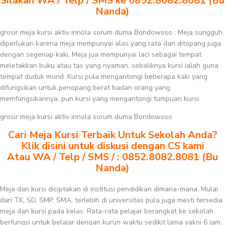
Silakan WA / Telp / SMS ke 0852.8082.8081 (Bu
Nanda)
grosir meja kursi aktiv innola sorum duma Bondowoso : Meja sungguh
diperlukan karena meja mempunyai alas yang rata dan ditopang juga
dengan segenap kaki. Meja jua mempunyai laci sebagai tempat
meletakkan buku atau tas yang nyaman. sebaliknya kursi ialah guna
tempat duduk murid. Kursi pula mengantongi beberapa kaki yang
difungsikan untuk penopang berat badan orang yang
memfungsikannya. pun kursi yang mengantongi tumpuan kursi.
grosir meja kursi aktiv innola sorum duma Bondowoso
Cari Meja Kursi Terbaik Untuk Sekolah Anda?
Klik disini untuk diskusi dengan CS kami
Atau WA / Telp / SMS / : 0852.8082.8081 (Bu
Nanda)
Meja dan kursi diciptakan di institusi pendidikan dimana-mana. Mulai
dari TK, SD, SMP, SMA, terlebih di universitas pula juga mesti tersedia
meja dan kursi pada kelas. Rata-rata pelajar berangkat ke sekolah
berfungsi untuk belajar dengan kurun waktu sedikit lama yakni 6 jam.