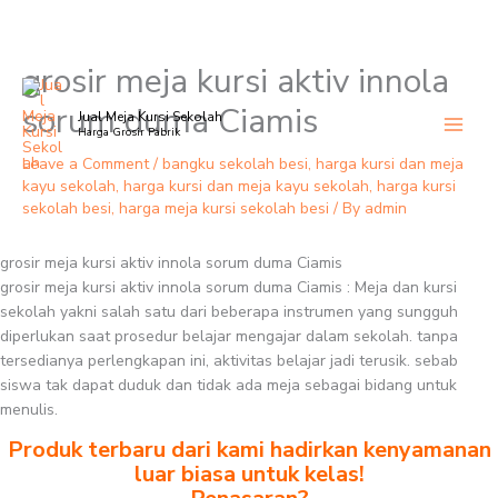
grosir meja kursi aktiv innola
Skip
to
sorum duma Ciamis
Jual Meja Kursi Sekolah
content
Harga Grosir Pabrik
Leave a Comment
/
bangku sekolah besi
,
harga kursi dan meja
kayu sekolah
,
harga kursi dan meja kayu sekolah
,
harga kursi
sekolah besi
,
harga meja kursi sekolah besi
/ By
admin
grosir meja kursi aktiv innola sorum duma Ciamis
grosir meja kursi aktiv innola sorum duma Ciamis : Meja dan kursi
sekolah yakni salah satu dari beberapa instrumen yang sungguh
diperlukan saat prosedur belajar mengajar dalam sekolah. tanpa
tersedianya perlengkapan ini, aktivitas belajar jadi terusik. sebab
siswa tak dapat duduk dan tidak ada meja sebagai bidang untuk
menulis.
Produk terbaru dari kami hadirkan kenyamanan
luar biasa untuk kelas!