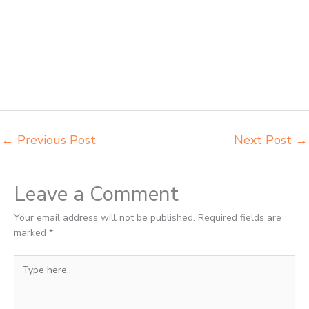
sekolah Salatiga grosir kursi sekolah Salatiga grosir meja belajar
Salatiga grosir meja kursi belajar besi Salatiga grosir meja kursi
sekolah modern Salatiga grosir meja komputer sekolah Salatiga
harga meja kursi bangku sekolah Salatiga harga bangku sekolah
rangka besi Salatiga harga kursi dan meja sekolah dasar Salatiga
harga meja kursi belajar siswa sd smp sma Salatiga harga mebeler
perpustakaan Salatiga
←
Previous Post
Next Post
→
Leave a Comment
Your email address will not be published.
Required fields are
marked
*
Type
here..