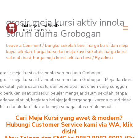
grosir meja kursi aktiv innola
Skip
Jual Meja Kursi Sekolah
to
sorum duma Grobogan
Harga Grosir Pabrik
content
Leave a Comment
/
bangku sekolah besi
,
harga kursi dan meja
kayu sekolah
,
harga kursi dan meja kayu sekolah
,
harga kursi
sekolah besi
,
harga meja kursi sekolah besi
/ By
admin
grosir meja kursi aktiv innola sorum duma Grobogan
grosir meja kursi aktiv innola sorum duma Grobogan : Meja dan kursi
sekolah yakni salah satu dari beberapa instrumen yang sungguh
diperlukan saat prosedur belajar mengajar dalam sekolah. tanpa
adanya alat ini, kegiatan belajar jadi terganggu. karena murid tidak
bisa duduk dan tidak ada meja sebagai alas untuk menulis.
Cari Meja Kursi yang awet & modern?
Hubungi Customer Service kami via WA, klik
disini