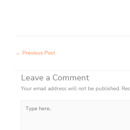
meja kursi laboratorium Serang pabrik meja kursi sek
kursi lipat kuliah Serang produsen meja kursi bangku
supplier kursi lipat kuliah Serang supplier meja kur
kursi sekolah Serang
←
Previous Post
Leave a Comment
Your email address will not be published.
Req
Type
here..