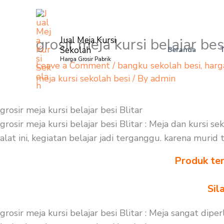
Skip
to
content
grosir meja kursi belajar bes
Jual Meja Kursi
Sekolah
Beranda
Harga Grosir Pabrik
Leave a Comment
/
bangku sekolah besi
,
harg
meja kursi sekolah besi
/ By
admin
grosir meja kursi belajar besi Blitar
grosir meja kursi belajar besi Blitar : Meja dan kursi
alat ini, kegiatan belajar jadi terganggu. karena murid
Produk ter
Sil
grosir meja kursi belajar besi Blitar : Meja sangat d