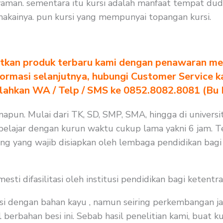
yaman. sementara itu kursi adalah manfaat tempat du
akainya. pun kursi yang mempunyai topangan kursi.
tkan produk terbaru kami dengan penawaran men
formasi selanjutnya, hubungi Customer Service k
ilahkan WA / Telp / SMS ke 0852.8082.8081 (Bu
pun. Mulai dari TK, SD, SMP, SMA, hingga di universita
elajar dengan kurun waktu cukup lama yakni 6 jam. Te
ang yang wajib disiapkan oleh lembaga pendidikan bag
i difasilitasi oleh institusi pendidikan bagi ketentra
i dengan bahan kayu , namun seiring perkembangan ja
berbahan besi ini. Sebab hasil penelitian kami, buat ku