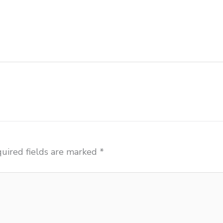
olah besi Serang pabrik meja kursi lipat kuliah Seran
 sekolah Serang produsen meja kursi sekolah modern S
si sekolah Serang tempat jual meja belajar Serang tem
uired fields are marked
*