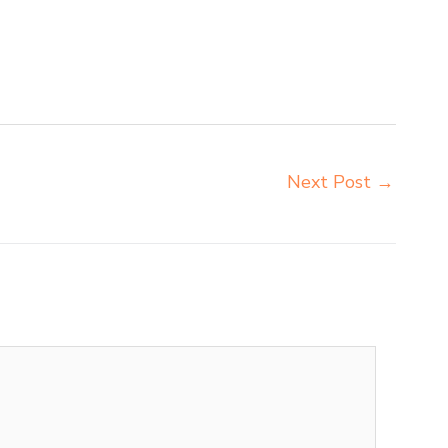
g produsen bangku dan meja sd besi Serang produsen
erang pusat penjualan meja belajar anak Serang
pat pembuatan mebel bangku sekolah Serang toko jual
Next Post
→