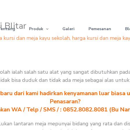
i Blitar
Tentang
Produk
Galeri
Pemesanan
Bl
a kursi dan meja kayu sekolah
,
harga kursi dan meja ka
 sekolah ialah salah satu alat yang sangat dibutuhkan p
 tidak bisa duduk dan tidak ada meja sebagai alas untuk
baru dari kami hadirkan kenyamanan luar biasa u
Penasaran?
akan WA / Telp / SMS / : 0852.8082.8081 (Bu Na
iperlukan lantaran meja mepunyai bidang yang rata dan