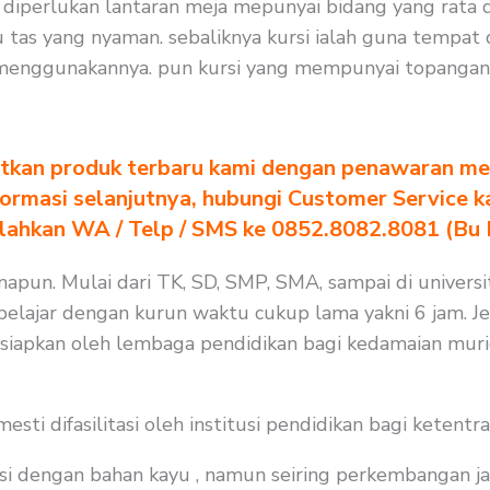
t diperlukan lantaran meja mepunyai bidang yang rata 
as yang nyaman. sebaliknya kursi ialah guna tempat d
menggunakannya. pun kursi yang mempunyai topangan 
tkan produk terbaru kami dengan penawaran men
formasi selanjutnya, hubungi Customer Service k
ilahkan WA / Telp / SMS ke 0852.8082.8081 (Bu
apun. Mulai dari TK, SD, SMP, SMA, sampai di universit
lajar dengan kurun waktu cukup lama yakni 6 jam. Jela
isiapkan oleh lembaga pendidikan bagi kedamaian muri
i difasilitasi oleh institusi pendidikan bagi ketentra
i dengan bahan kayu , namun seiring perkembangan ja