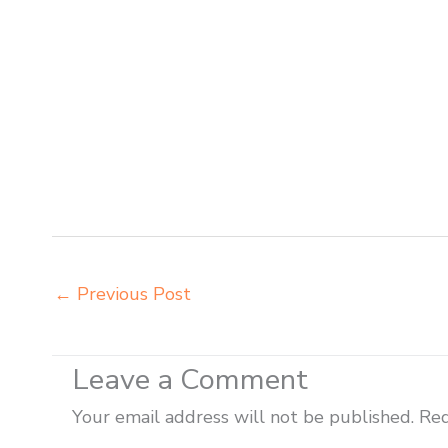
agen meja kursi pudac vivente integra insperra Palan
Balikpapan belanja meubelair Balikpapan beli kursi bela
sekolah Balikpapan beli meja belajar besi mana Balikpa
meja kursi anak sekolah tk Balikpapan distributor mej
grosir meja belajar Balikpapan grosir meja kursi bela
harga meja kursi bangku sekolah Balikpapan harga bang
siswa sd smp sma Balikpapan harga mebeler perpustaka
lipat kuliah Balikpapan importir meja kursi bangku se
←
Previous Post
Leave a Comment
Your email address will not be published.
Req