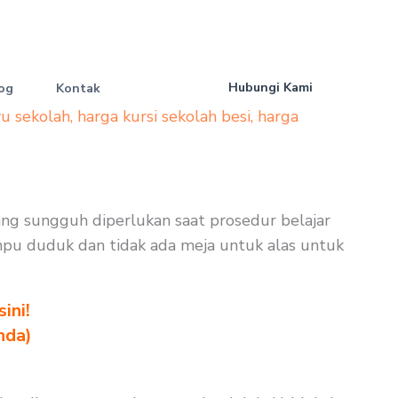
Hubungi Kami
og
Kontak
yu sekolah
,
harga kursi sekolah besi
,
harga
yang sungguh diperlukan saat prosedur belajar
mampu duduk dan tidak ada meja untuk alas untuk
ini!
nda)