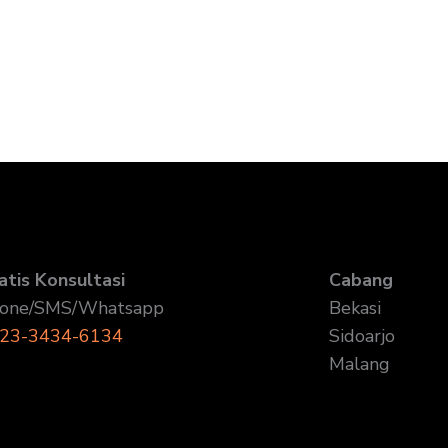
atis Konsultasi
Cabang
one/SMS/Whatsapp
Bekasi
23-3434-6134
Sidoarjo
Malang