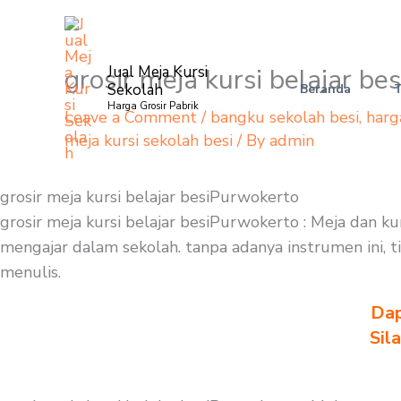
Skip
to
content
grosir meja kursi belajar b
Jual Meja Kursi
Sekolah
Beranda
Harga Grosir Pabrik
Leave a Comment
/
bangku sekolah besi
,
harg
meja kursi sekolah besi
/ By
admin
grosir meja kursi belajar besiPurwokerto
grosir meja kursi belajar besiPurwokerto : Meja dan k
mengajar dalam sekolah. tanpa adanya instrumen ini, t
menulis.
Dap
Sil