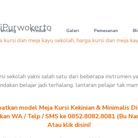
esiPurwokerto
Tentang
Produk
Galeri
Pemesanan
Bl
a kursi dan meja kayu sekolah
,
harga kursi dan meja ka
ursi sekolah yakni salah satu dari beberapa instrumen 
indakan belajar jadi terhalang. lantaran pelajar tak 
atkan model Meja Kursi Kekinian & Minimalis Dis
akan WA / Telp / SMS ke 0852.8082.8081 (Bu Na
Atau klik disini!