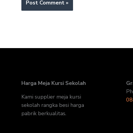
Harga Meja Kursi Sekolah
Gr
Ph
Kami supplier meja kursi
08
sekolah rangka besi harga
pabrik berkualitas.