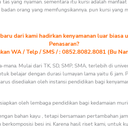
 tas yang nyaman. sementara itu kursi adalah manfaa
t badan orang yang memfungsikannya. pun kursi yang 
baru dari kami hadirkan kenyamanan luar biasa u
Penasaran?
akan WA / Telp / SMS / : 0852.8082.8081 (Bu Na
na-mana. Mulai dari TK, SD, SMP, SMA, terlebih di unive
tuk belajar dengan durasi lumayan lama yaitu 6 jam. P
arus disediakan oleh instansi pendidikan bagi kenyama
isiapkan oleh lembaga pendidikan bagi kedamaian muri
 dengan bahan kayu , tetapi bersamaan pertambahan jam
rkomposisi besi ini. Karena hasil riset kami, untuk k