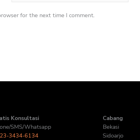
browser for the next time I comment.
atis Konsultasi
Cabang
one/SMS/Whatsapp
Bekasi
23-3434-6134
Sidoarjo