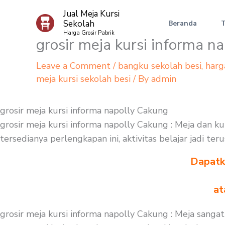
Skip
Jual Meja Kursi
to
Sekolah
Beranda
content
Harga Grosir Pabrik
grosir meja kursi informa n
Leave a Comment
/
bangku sekolah besi
,
harg
meja kursi sekolah besi
/ By
admin
grosir meja kursi informa napolly Cakung
grosir meja kursi informa napolly Cakung : Meja dan k
tersedianya perlengkapan ini, aktivitas belajar jadi t
Dapatka
at
grosir meja kursi informa napolly Cakung : Meja sanga