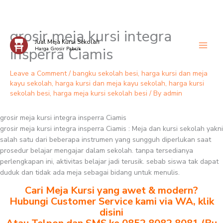
grosir meja kursi integra
Skip
Jual Meja Kursi Sekolah
to
insperra Ciamis
Harga Grosir Pabrik
content
Leave a Comment
/
bangku sekolah besi
,
harga kursi dan meja
kayu sekolah
,
harga kursi dan meja kayu sekolah
,
harga kursi
sekolah besi
,
harga meja kursi sekolah besi
/ By
admin
grosir meja kursi integra insperra Ciamis
grosir meja kursi integra insperra Ciamis : Meja dan kursi sekolah yakni
salah satu dari beberapa instrumen yang sungguh diperlukan saat
prosedur belajar mengajar dalam sekolah. tanpa tersedianya
perlengkapan ini, aktivitas belajar jadi terusik. sebab siswa tak dapat
duduk dan tidak ada meja sebagai bidang untuk menulis.
Cari Meja Kursi yang awet & modern?
Hubungi Customer Service kami via WA, klik
disini