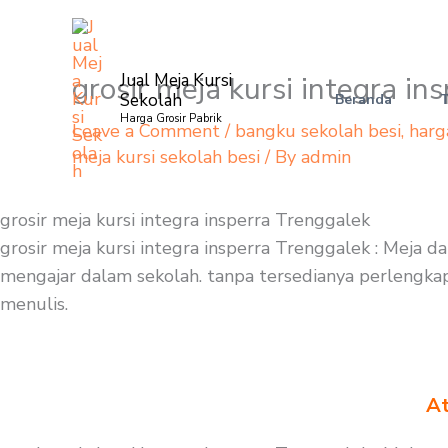
Skip
to
content
grosir meja kursi integra in
Jual Meja Kursi
Sekolah
Beranda
Harga Grosir Pabrik
Leave a Comment
/
bangku sekolah besi
,
harg
meja kursi sekolah besi
/ By
admin
grosir meja kursi integra insperra Trenggalek
grosir meja kursi integra insperra Trenggalek : Meja 
mengajar dalam sekolah. tanpa tersedianya perlengkapan
menulis.
At