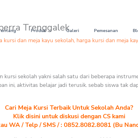
sperra Trenggalek
Tentang
Produk
Galeri
Pemesanan
Bl
a kursi dan meja kayu sekolah
,
harga kursi dan meja ka
dan kursi sekolah yakni salah satu dari beberapa instr
 ini, aktivitas belajar jadi terusik. sebab siswa tak 
Cari Meja Kursi Terbaik Untuk Sekolah Anda?
Klik disini untuk diskusi dengan CS kami
au WA / Telp / SMS / : 0852.8082.8081 (Bu Nan