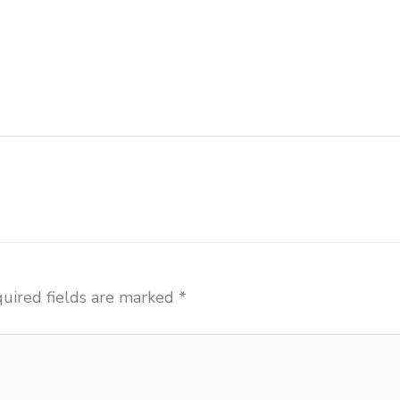
pat chitose Medan distributor meja kursi informa napol
distributor meja kursi pudac vivente integra insperra 
ma napolly Medan agen meja kursi ace ikea futura Med
en meja kursi bangku sekolah Padang Sidempuan agen 
puan
uired fields are marked
*