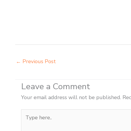
meja kursi integra insperra Medan distributor kursi li
distributor meja kursi aktiv innola sorum duma Medan 
agen kursi lipat chitose Medan agen meja kursi infor
meja kursi pudac vivente integra insperra Medan ag
Padang Sidempuan belanja meubelair Padang Sidem
←
Previous Post
Leave a Comment
Your email address will not be published.
Req
Type
here..