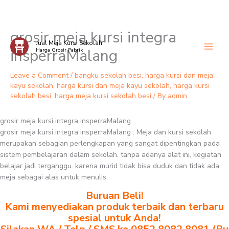
grosir meja kursi integra
Skip
Jual Meja Kursi Sekolah
to
insperraMalang
Harga Grosir Pabrik
content
Leave a Comment
/
bangku sekolah besi
,
harga kursi dan meja
kayu sekolah
,
harga kursi dan meja kayu sekolah
,
harga kursi
sekolah besi
,
harga meja kursi sekolah besi
/ By
admin
grosir meja kursi integra insperraMalang
grosir meja kursi integra insperraMalang : Meja dan kursi sekolah
merupakan sebagian perlengkapan yang sangat dipentingkan pada
sistem pembelajaran dalam sekolah. tanpa adanya alat ini, kegiatan
belajar jadi terganggu. karena murid tidak bisa duduk dan tidak ada
meja sebagai alas untuk menulis.
Buruan Beli!
Kami menyediakan produk terbaik dan terbaru
spesial untuk Anda!