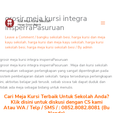
grosir meja kursi integra
Skip
Jual Meja Kursi Sekolah
to
insperraPasuruan
Harga Grosir Pabrik
content
Leave a Comment
/
bangku sekolah besi
,
harga kursi dan meja
kayu sekolah
,
harga kursi dan meja kayu sekolah
,
harga kursi
sekolah besi
,
harga meja kursi sekolah besi
/ By
admin
grosir meja kursi integra insperraPasuruan
grosir meja kursi integra insperraPasuruan : Meja dan kursi sekolah
merupakan sebagian perlengkapan yang sangat dipentingkan pada
sistem pembelajaran dalam sekolah. tanpa tersedianya perlengkapan
ini, aktivitas belajar jadi terusik. sebab siswa tak dapat duduk dan
tidak ada meja sebagai bidang untuk menulis.
Cari Meja Kursi Terbaik Untuk Sekolah Anda?
Klik disini untuk diskusi dengan CS kami
Atau WA / Telp / SMS / : 0852.8082.8081 (Bu