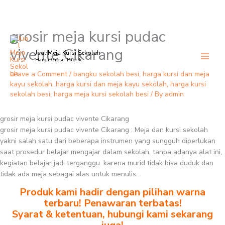
grosir meja kursi pudac
Skip
to
vivente Cikarang
Jual Meja Kursi Sekolah
content
Harga Grosir Pabrik
Leave a Comment
/
bangku sekolah besi
,
harga kursi dan meja
kayu sekolah
,
harga kursi dan meja kayu sekolah
,
harga kursi
sekolah besi
,
harga meja kursi sekolah besi
/ By
admin
grosir meja kursi pudac vivente Cikarang
grosir meja kursi pudac vivente Cikarang : Meja dan kursi sekolah
yakni salah satu dari beberapa instrumen yang sungguh diperlukan
saat prosedur belajar mengajar dalam sekolah. tanpa adanya alat ini,
kegiatan belajar jadi terganggu. karena murid tidak bisa duduk dan
tidak ada meja sebagai alas untuk menulis.
Produk kami hadir dengan pilihan warna
terbaru! Penawaran terbatas!
Syarat & ketentuan, hubungi kami sekarang