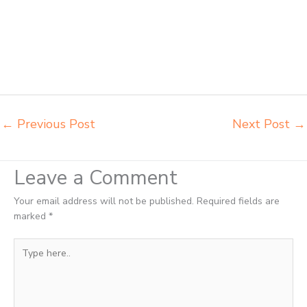
pudac vivente Padang grosir meja kursi integra insperra Padang
distributor kursi lipat chitose Padang distributor meja kursi informa
napolly Padang distributor meja kursi ace ikea futura Padang
distributor meja kursi aktiv innola sorum duma Padang distributor meja
kursi pudac vivente integra insperra Padang distributor meja kursi
integra insperra Padang agen kursi lipat chitose Padang
←
Previous Post
Next Post
→
Leave a Comment
Your email address will not be published.
Required fields are
marked
*
Type
here..