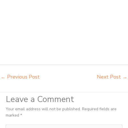
kursi pudac vivente Banjarmasin grosir meja kursi integra insperra
Banjarmasin distributor kursi lipat chitose Banjarmasin distributor meja
kursi informa napolly Banjarmasin distributor meja kursi ace ikea
futura Banjarmasin distributor meja kursi aktiv innola sorum duma
Banjarmasin distributor meja kursi pudac vivente integra insperra
Banjarmasin distributor meja kursi integra insperra Banjarmasin agen
kursi lipat chitose Banjarmasin agen meja kursi informa napolly
Banjarmasin agen meja kursi ace ikea futura Banjarmasin agen meja
kursi aktiv innola sorum duma Banjarmasin agen meja kursi pudac
vivente integra insperra Banjarmasin
←
Previous Post
Next Post
→
Leave a Comment
Your email address will not be published.
Required fields are
marked
*
Type