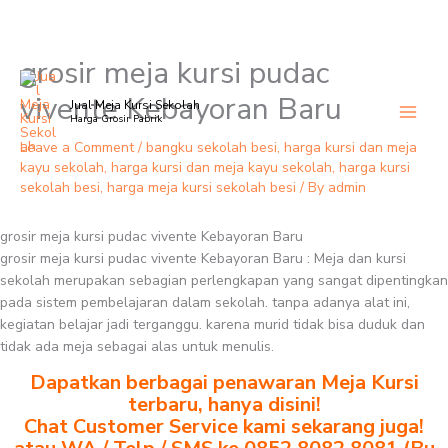
grosir meja kursi pudac
Skip
to
vivente Kebayoran Baru
Jual Meja Kursi Sekolah
content
Harga Grosir Pabrik
Leave a Comment
/
bangku sekolah besi
,
harga kursi dan meja
kayu sekolah
,
harga kursi dan meja kayu sekolah
,
harga kursi
sekolah besi
,
harga meja kursi sekolah besi
/ By
admin
grosir meja kursi pudac vivente Kebayoran Baru
grosir meja kursi pudac vivente Kebayoran Baru : Meja dan kursi
sekolah merupakan sebagian perlengkapan yang sangat dipentingkan
pada sistem pembelajaran dalam sekolah. tanpa adanya alat ini,
kegiatan belajar jadi terganggu. karena murid tidak bisa duduk dan
tidak ada meja sebagai alas untuk menulis.
Dapatkan berbagai penawaran Meja Kursi
terbaru, hanya disini!
Chat Customer Service kami sekarang juga!