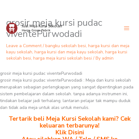
grosir meja kursi pudac
Skip
Jual Meja Kursi Sekolah
to
viventePurwodadi
Harga Grosir Pabrik
content
Leave a Comment
/
bangku sekolah besi
,
harga kursi dan meja
kayu sekolah
,
harga kursi dan meja kayu sekolah
,
harga kursi
sekolah besi
,
harga meja kursi sekolah besi
/ By
admin
grosir meja kursi pudac viventePurwodadi
grosir meja kursi pudac viventePurwodadi : Meja dan kursi sekolah
merupakan sebagian perlengkapan yang sangat dipentingkan pada
sistem pembelajaran dalam sekolah. tanpa adanya instrumen ini,
tindakan belajar jadi terhalang. lantaran pelajar tak mampu duduk
dan tidak ada meja untuk alas untuk menulis.
Tertarik beli Meja Kursi Sekolah kami? Cek
keluaran terbarunya!
Klik Disini