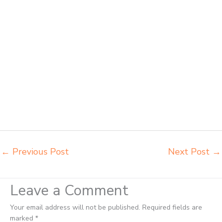
laboratorium Jambi pabrik meja kursi sekolah besi Jambi pabrik meja
kursi lipat kuliah Jambi produsen bangku dan meja sd besi Jambi
produsen kursi lipat kuliah Jambi produsen meja kursi bangku sekolah
Jambi produsen meja kursi sekolah modern Jambi pusat penjualan
meja belajar anak Jambi supplier kursi lipat kuliah Jambi supplier meja
kursi sekolah Jambi tempat jual meja belajar Jambi tempat pembuatan
mebel bangku sekolah Jambi toko jual kursi sekolah Jambi toko kursi
lipat kuliah Jambi toko meja kursi bangku sekolah Jambi toko mebel
meja belajar Jambi grosir kursi lipat kuliah chitose Jambi grosir meja
kursi informa napolly Jambi grosir meja kursi ace ikea futura Jambi
grosir meja kursi aktiv innola sorum duma Jambi grosir meja kursi
pudac vivente Jambi
←
Previous Post
Next Post
→
Leave a Comment
Your email address will not be published.
Required fields are
marked
*