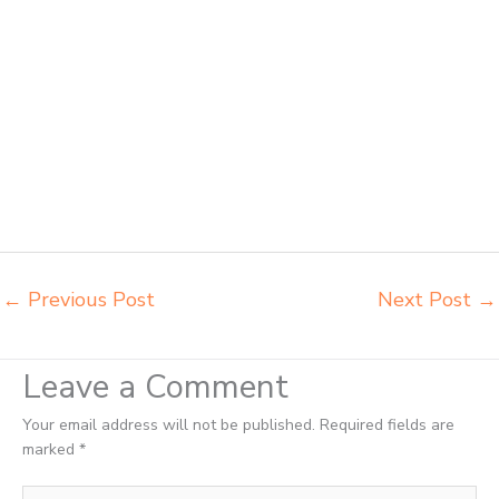
kursi lipat kuliah Jakarta Pusat beli meja kursi bangku sekolah Jakarta
Pusat beli meja belajar besi mana Jakarta Pusat distributor kursi
setenlis meja kursi kuliah Jakarta Pusat distributor meja belajar
Jakarta Pusat distributor meja kursi anak sekolah tk Jakarta Pusat
distributor meja siswa rangka besi Jakarta Pusat distributor meja
komputer sekolah Jakarta Pusat grosir kursi sekolah Jakarta Pusat
grosir meja belajar Jakarta Pusat grosir meja kursi belajar besi Jakarta
Pusat grosir meja kursi sekolah modern Jakarta Pusat grosir meja
komputer sekolah Jakarta Pusat harga meja kursi bangku sekolah
Jakarta Pusat
←
Previous Post
Next Post
→
Leave a Comment
Your email address will not be published.
Required fields are
marked
*
Type