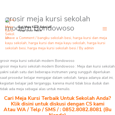
grosir meja kursi sekolah
Skip
to
modern Bondowoso
Jual Meja Kursi Sekolah
content
Harga Grosir Pabrik
Leave a Comment
/
bangku sekolah besi
,
harga kursi dan meja
kayu sekolah
,
harga kursi dan meja kayu sekolah
,
harga kursi
sekolah besi
,
harga meja kursi sekolah besi
/ By
admin
grosir meja kursi sekolah modern Bondowoso
grosir meja kursi sekolah modern Bondowoso : Meja dan kursi sekolah
yakni salah satu dari beberapa instrumen yang sungguh diperlukan
saat prosedur belajar mengajar dalam sekolah. tanpa adanya alat ini,
kegiatan belajar jadi terganggu. karena murid tidak bisa duduk dan
tidak ada meja sebagai alas untuk menulis.
Cari Meja Kursi Terbaik Untuk Sekolah Anda?
Klik disini untuk diskusi dengan CS kami
Atau WA / Telp / SMS / : 0852.8082.8081 (Bu