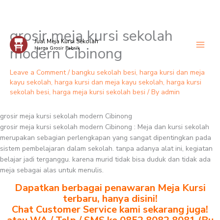
grosir meja kursi sekolah
Skip
Jual Meja Kursi Sekolah
to
modern Cibinong
Harga Grosir Pabrik
content
Leave a Comment
/
bangku sekolah besi
,
harga kursi dan meja
kayu sekolah
,
harga kursi dan meja kayu sekolah
,
harga kursi
sekolah besi
,
harga meja kursi sekolah besi
/ By
admin
grosir meja kursi sekolah modern Cibinong
grosir meja kursi sekolah modern Cibinong : Meja dan kursi sekolah
merupakan sebagian perlengkapan yang sangat dipentingkan pada
sistem pembelajaran dalam sekolah. tanpa adanya alat ini, kegiatan
belajar jadi terganggu. karena murid tidak bisa duduk dan tidak ada
meja sebagai alas untuk menulis.
Dapatkan berbagai penawaran Meja Kursi
terbaru, hanya disini!
Chat Customer Service kami sekarang juga!