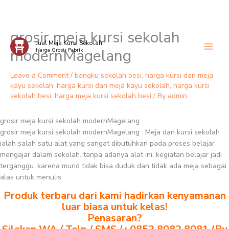
grosir meja kursi sekolah
Skip
Jual Meja Kursi Sekolah
to
modernMagelang
Harga Grosir Pabrik
content
Leave a Comment
/
bangku sekolah besi
,
harga kursi dan meja
kayu sekolah
,
harga kursi dan meja kayu sekolah
,
harga kursi
sekolah besi
,
harga meja kursi sekolah besi
/ By
admin
grosir meja kursi sekolah modernMagelang
grosir meja kursi sekolah modernMagelang : Meja dan kursi sekolah
ialah salah satu alat yang sangat dibutuhkan pada proses belajar
mengajar dalam sekolah. tanpa adanya alat ini, kegiatan belajar jadi
terganggu. karena murid tidak bisa duduk dan tidak ada meja sebagai
alas untuk menulis.
Produk terbaru dari kami hadirkan kenyamanan
luar biasa untuk kelas!
Penasaran?