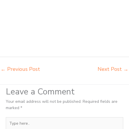
Tual harga kursi dan meja sekolah dasar Tual harga meja kursi
belajar siswa sd smp sma Tual harga mebeler perpustakaan Tual
harga meja dan kursi murid sd Tual harga meubelair sekolah Tual
importir kursi lipat kuliah Tual importir meja kursi bangku sekolah Tual
importir meja belajar Tual importir meja kursi bangku sekolah Tual
importir meja komputer sekolah Tual jual beli bangku sekolah Tual
jual beli meja belajar anak Tual jual meja kursi belajar kuliah sekolah
Tual jual meja kursi sekolah besi harga grosir Tual jual mobiler
sekolah Tual
←
Previous Post
Next Post
→
Leave a Comment
Your email address will not be published.
Required fields are
marked
*
Type
here..