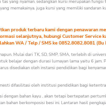
 tas yang nyaman. sedangkan kursi merupakan fungsi
yang memakainya. juga kursi yang memiliki sandaran ku
tkan produk terbaru kami dengan penawaran men
formasi selanjutnya, hubungi Customer Service k
ilahkan WA / Telp / SMS ke 0852.8082.8081 (Bu
apun. Mulai dari TK, SD, SMP, SMA, terlebih di univers
tuk belajar dengan durasi lumayan lama yaitu 6 jam. P
arus disediakan oleh instansi pendidikan bagi kenyama
i difasilitasi oleh institusi pendidikan bagi ketentra
i dengan bahan kayu , akan tetapi bertepatan pertum
 bahan berkomposisi besi ini. Lantaran hasil pengkajia