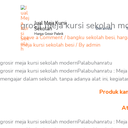
Skip
to
content
grosir meja kursi sekolah 
Jual Meja Kursi
Sekolah
Beranda
Harga Grosir Pabrik
Leave a Comment
/
bangku sekolah besi
,
harg
meja kursi sekolah besi
/ By
admin
grosir meja kursi sekolah modernPalabuhanratu
grosir meja kursi sekolah modernPalabuhanratu : Meja 
mengajar dalam sekolah. tanpa adanya alat ini, kegiata
Produk kam
At
grosir meja kursi sekolah modernPalabuhanratu : Meja