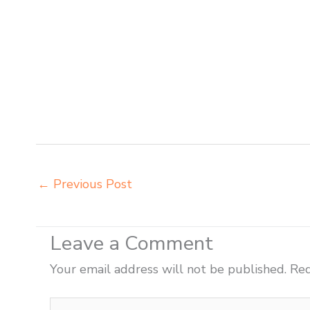
Balikpapan belanja meubelair Balikpapan beli kursi bela
sekolah Balikpapan beli meja belajar besi mana Balikpa
meja kursi anak sekolah tk Balikpapan distributor mej
grosir meja belajar Balikpapan grosir meja kursi bela
harga meja kursi bangku sekolah Balikpapan harga bang
siswa sd smp sma Balikpapan harga mebeler perpustaka
lipat kuliah Balikpapan importir meja kursi bangku se
←
Previous Post
Leave a Comment
Your email address will not be published.
Req
Type