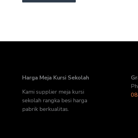
Harga Meja Kursi Sekolah
Gr
Ph
Kami supplier meja kursi
08
sekolah rangka besi harga
pabrik berkualitas.