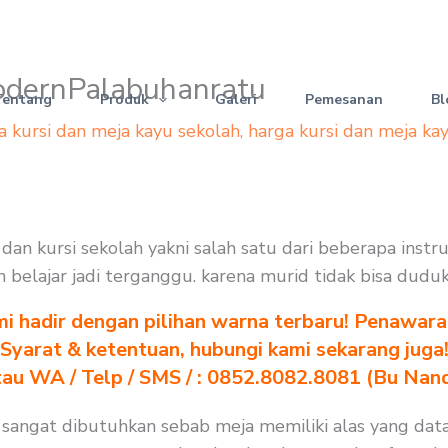
modernPalabuhanratu
Tentang
Produk
Galeri
Pemesanan
Bl
a kursi dan meja kayu sekolah
,
harga kursi dan meja ka
dan kursi sekolah yakni salah satu dari beberapa inst
n belajar jadi terganggu. karena murid tidak bisa dudu
i hadir dengan pilihan warna terbaru! Penawara
Syarat & ketentuan, hubungi kami sekarang juga
au WA / Telp / SMS / : 0852.8082.8081 (Bu Nan
 sangat dibutuhkan sebab meja memiliki alas yang data