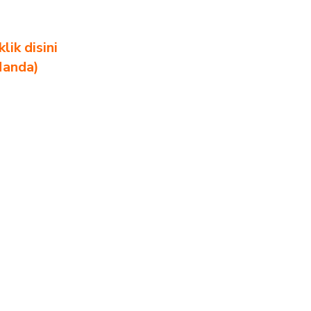
ik disini
Nanda)