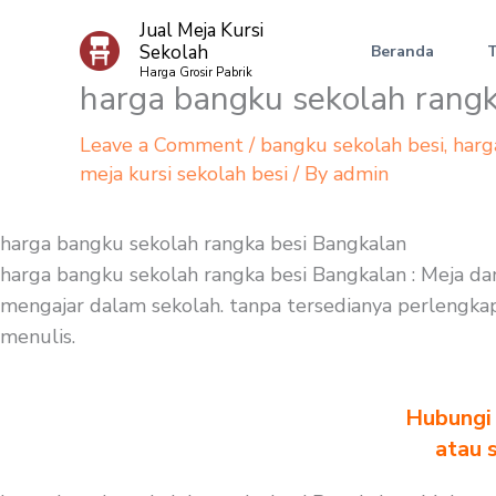
Skip
Jual Meja Kursi
to
Sekolah
Beranda
content
Harga Grosir Pabrik
harga bangku sekolah rang
Leave a Comment
/
bangku sekolah besi
,
harg
meja kursi sekolah besi
/ By
admin
harga bangku sekolah rangka besi Bangkalan
harga bangku sekolah rangka besi Bangkalan : Meja dan
mengajar dalam sekolah. tanpa tersedianya perlengkapan
menulis.
Hubungi 
atau 