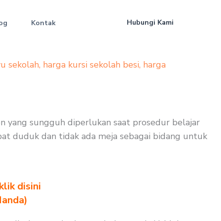
Hubungi Kami
og
Kontak
yu sekolah
,
harga kursi sekolah besi
,
harga
en yang sungguh diperlukan saat prosedur belajar
dapat duduk dan tidak ada meja sebagai bidang untuk
ik disini
Nanda)