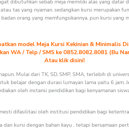
ngat dibutuhkan sebab meja memiliki alas yang datar 
tau tas yang nyaman. sedangkan kursi merupakan fun
t badan orang yang memfungsikannya. pun kursi yang 
atkan model Meja Kursi Kekinian & Minimalis Dis
akan WA / Telp / SMS ke 0852.8082.8081 (Bu Na
Atau klik disini!
apun. Mulai dari TK, SD, SMP, SMA, terlebih di univers
uk belajar dengan durasi lumayan lama yaitu 6 jam. Jel
diakan oleh instansi pendidikan bagi kenyamanan siswa
i difasilitasi oleh institusi pendidikan bagi ketentra
a dan kursi dengan bahan kayu , tetapi bersamaan per