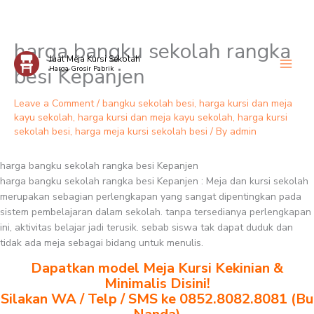
harga bangku sekolah rangka
Skip
Jual Meja Kursi Sekolah
to
besi Kepanjen
Harga Grosir Pabrik
content
Leave a Comment
/
bangku sekolah besi
,
harga kursi dan meja
kayu sekolah
,
harga kursi dan meja kayu sekolah
,
harga kursi
sekolah besi
,
harga meja kursi sekolah besi
/ By
admin
harga bangku sekolah rangka besi Kepanjen
harga bangku sekolah rangka besi Kepanjen : Meja dan kursi sekolah
merupakan sebagian perlengkapan yang sangat dipentingkan pada
sistem pembelajaran dalam sekolah. tanpa tersedianya perlengkapan
ini, aktivitas belajar jadi terusik. sebab siswa tak dapat duduk dan
tidak ada meja sebagai bidang untuk menulis.
Dapatkan model Meja Kursi Kekinian &
Minimalis Disini!
Silakan WA / Telp / SMS ke 0852.8082.8081 (Bu