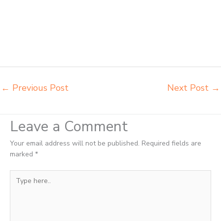
Tangerang Selatan agen meja kursi pudac vivente integra insperra
Tangerang Selatan agen meja kursi bangku sekolah Tangerang agen
meja belajar Tangerang alamat penjual bangku Tangerang belanja
meubelair Tangerang beli kursi belajar kuliah Tangerang beli kursi
kuliah Tangerang beli kursi lipat kuliah Tangerang beli meja kursi
bangku sekolah Tangerang
←
Previous Post
Next Post
→
Leave a Comment
Your email address will not be published.
Required fields are
marked
*
Type
here..