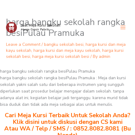
harga bangku sekolah rangka
Skip
Jual Meja Kursi Sekolah
to
besiPulau Pramuka
Harga Grosir Pabrik
content
Leave a Comment
/
bangku sekolah besi
,
harga kursi dan meja
kayu sekolah
,
harga kursi dan meja kayu sekolah
,
harga kursi
sekolah besi
,
harga meja kursi sekolah besi
/ By
admin
harga bangku sekolah rangka besiPulau Pramuka
harga bangku sekolah rangka besiPulau Pramuka : Meja dan kursi
sekolah yakni salah satu dari beberapa instrumen yang sungguh
diperlukan saat prosedur belajar mengajar dalam sekolah. tanpa
adanya alat ini, kegiatan belajar jadi terganggu. karena murid tidak
bisa duduk dan tidak ada meja sebagai alas untuk menulis.
Cari Meja Kursi Terbaik Untuk Sekolah Anda?
Klik disini untuk diskusi dengan CS kami
Atau WA / Telp / SMS / : 0852.8082.8081 (Bu