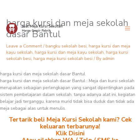
harga kursi dan meja sekolah
Skip
Jual Meja Kursi Sekolah
to
dasar Bantul
Harga Grosir Pabrik
content
Leave a Comment
/
bangku sekolah besi
,
harga kursi dan meja
kayu sekolah
,
harga kursi dan meja kayu sekolah
,
harga kursi
sekolah besi
,
harga meja kursi sekolah besi
/ By
admin
harga kursi dan meja sekolah dasar Bantul
harga kursi dan meja sekolah dasar Bantul : Meja dan kursi sekolah
merupakan sebagian perlengkapan yang sangat dipentingkan pada
sistem pembelajaran dalam sekolah. tanpa adanya alat ini, kegiatan
belajar jadi terganggu. karena murid tidak bisa duduk dan tidak ada
meja sebagai alas untuk menulis.
Tertarik beli Meja Kursi Sekolah kami? Cek
keluaran terbarunya!
Klik Disini