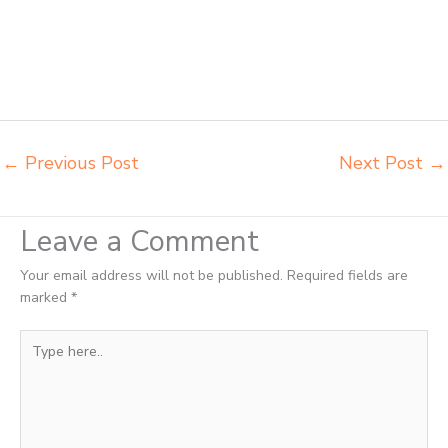
Tangerang Selatan agen meja kursi bangku sekolah Tangerang agen
meja belajar Tangerang alamat penjual bangku Tangerang belanja
meubelair Tangerang beli kursi belajar kuliah Tangerang beli kursi
kuliah Tangerang beli kursi lipat kuliah Tangerang beli meja kursi
bangku sekolah Tangerang
←
Previous Post
Next Post
→
Leave a Comment
Your email address will not be published.
Required fields are
marked
*
Type
here..